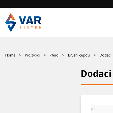
Skip
to
main
content
Breadcrumb
Home
Proizvodi
Pferd
Brusni čepovi
Dodaci
Dodaci