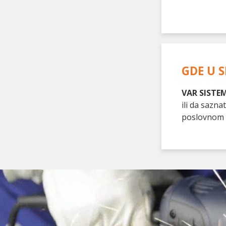
GDE U S
VAR SISTEM 
ili da sazn
poslovnom 