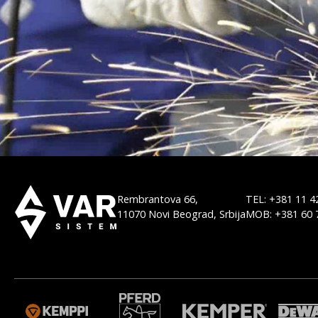
Rembrantova 66,
TEL: +381 11 4
11070 Novi Beograd, Srbija
MOB: +381 60 
M
WELDAS
ORBITALUM
MGM
BODO