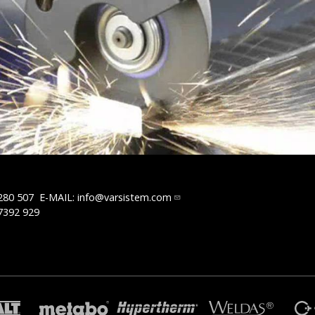
280 507
E-MAIL:
info@varsistem.com
7392 929
R
TRAFIMET