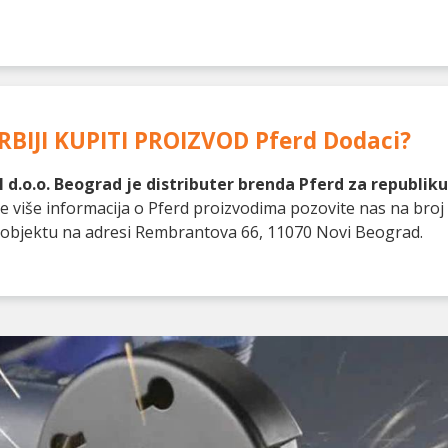
RBIJI KUPITI PROIZVOD
Pferd Dodaci
?
d.o.o. Beograd je distributer brenda Pferd za republiku 
ate više informacija o Pferd proizvodima pozovite nas na broj
objektu na adresi Rembrantova 66, 11070 Novi Beograd.