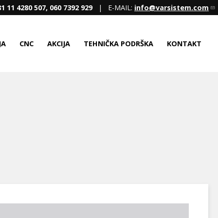
1 11 4280 507, 060 7392 929
| E-MAIL:
info@varsistem.com
JA
CNC
AKCIJA
TEHNIČKA PODRŠKA
KONTAKT