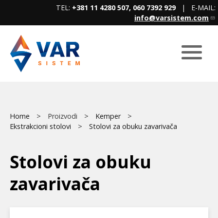
Skip
TEL:
+381 11 4280 507, 060 7392 929
| E-MAIL:
to
info@varsistem.com
main
content
Breadcrumb
Main
Home
Proizvodi
Kemper
Ekstrakcioni stolovi
Stolovi za obuku zavarivača
menu
Stolovi za obuku
zavarivača