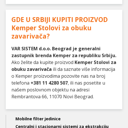
GDE U SRBIJI KUPITI PROIZVOD
Kemper Stolovi za obuku
zavarivača
?
VAR SISTEM d.o.o. Beograd je generalni
zastupnik brenda Kemper za republiku Srbiju.
Ako želite da kupite proizvod
Kemper Stolovi za
obuku zavarivača
ili da saznate više informacija
o Kemper proizvodima pozovite nas na broj
telefona
+381 11 4280 507
, ili nas posetite u
našem poslovnom objektu na adresi
Rembrantova 66, 11070 Novi Beograd.
Main
Mobilne filter jedinice
Centralni i stacionarni sistemi za ekstrakciju