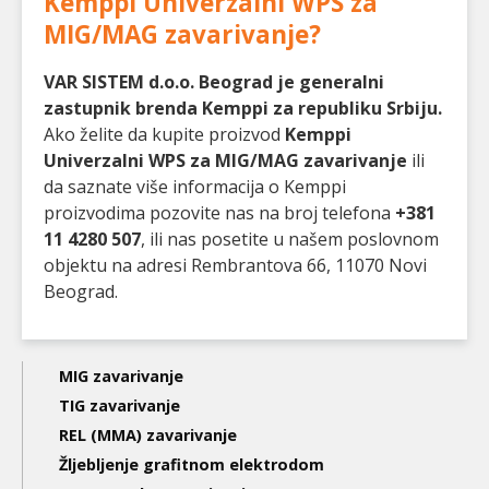
Kemppi Univerzalni WPS za
MIG/MAG zavarivanje
?
VAR SISTEM d.o.o. Beograd je generalni
zastupnik brenda Kemppi za republiku Srbiju.
Ako želite da kupite proizvod
Kemppi
Univerzalni WPS za MIG/MAG zavarivanje
ili
da saznate više informacija o Kemppi
proizvodima pozovite nas na broj telefona
+381
11 4280 507
, ili nas posetite u našem poslovnom
objektu na adresi Rembrantova 66, 11070 Novi
Beograd.
Main
MIG zavarivanje
navigation
TIG zavarivanje
REL (MMA) zavarivanje
3nd
Žljebljenje grafitnom elektrodom
level