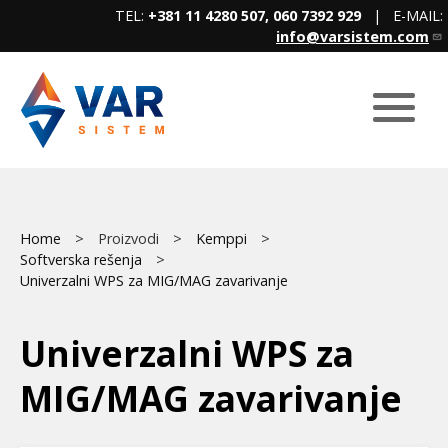
Skip
TEL:
+381 11 4280 507, 060 7392 929
| E-MAIL:
to
info@varsistem.com
main
content
Breadcrumb
Main
Home
Proizvodi
Kemppi
Softverska rešenja
menu
Univerzalni WPS za MIG/MAG zavarivanje
Univerzalni WPS za
MIG/MAG zavarivanje