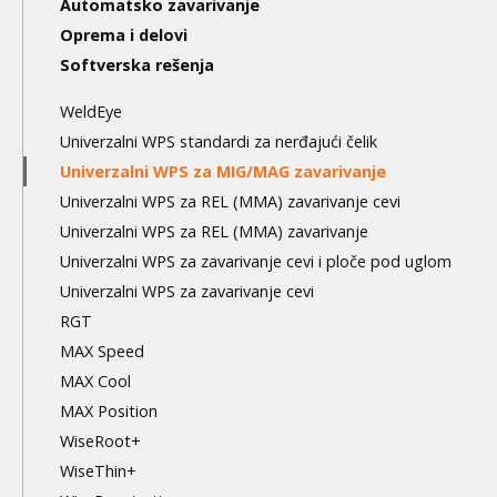
Automatsko zavarivanje
Oprema i delovi
Softverska rešenja
WeldEye
Univerzalni WPS standardi za nerđajući čelik
Univerzalni WPS za MIG/MAG zavarivanje
Univerzalni WPS za REL (MMA) zavarivanje cevi
Univerzalni WPS za REL (MMA) zavarivanje
Univerzalni WPS za zavarivanje cevi i ploče pod uglom
Univerzalni WPS za zavarivanje cevi
RGT
MAX Speed
MAX Cool
MAX Position
WiseRoot+
WiseThin+