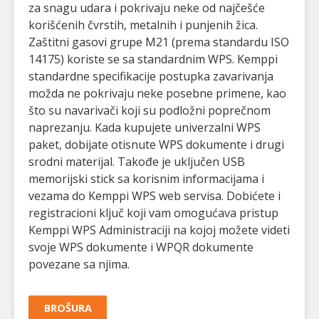
za snagu udara i pokrivaju neke od najčešće
korišćenih čvrstih, metalnih i punjenih žica.
Zaštitni gasovi grupe M21 (prema standardu ISO
14175) koriste se sa standardnim WPS. Kemppi
standardne specifikacije postupka zavarivanja
možda ne pokrivaju neke posebne primene, kao
što su navarivači koji su podložni poprečnom
naprezanju. Kada kupujete univerzalni WPS
paket, dobijate otisnute WPS dokumente i drugi
srodni materijal. Takođe je uključen USB
memorijski stick sa korisnim informacijama i
vezama do Kemppi WPS web servisa. Dobićete i
registracioni ključ koji vam omogućava pristup
Kemppi WPS Administraciji na kojoj možete videti
svoje WPS dokumente i WPQR dokumente
povezane sa njima.
BROŠURA