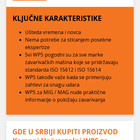
KLJUČNE KARAKTERISTIKE
Ušteda vremena i novca
Nema potrebe za sticanjem posebne
ekspertize
Svi WPS pogodni su za sve marke
zavarivačkih mašina koje se pridržavaju
standarda ISO 15612 i ISO 15614
WPS takođe važe kada se primenjuju
zahtevi za snagu udara
WPS za MIG / MAG nude praktične
informacije o položaju zavarivanja
GDE U SRBIJI KUPITI PROIZVOD