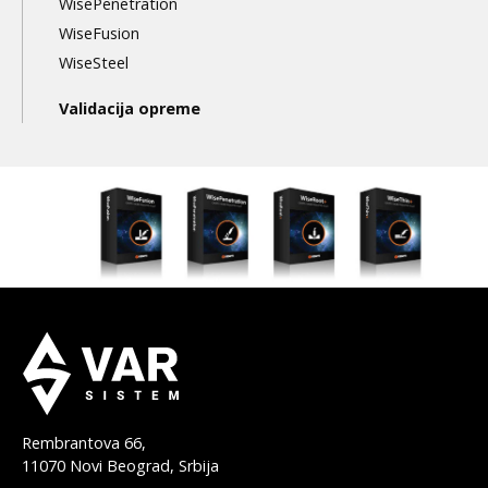
WisePenetration
WiseFusion
WiseSteel
Validacija opreme
Rembrantova 66,
11070 Novi Beograd, Srbija