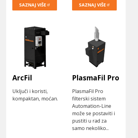
SAZNAJ
VIŠE
SAZNAJ
VIŠE
ArcFil
PlasmaFil Pro
Uključi i koristi,
PlasmaFil Pro
kompaktan, moćan.
filterski sistem
Automation-Line
može se postaviti i
pustiti u rad za
samo nekoliko...