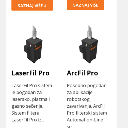
SAZNAJ VIŠE
SAZNAJ
VIŠE
LaserFil Pro
ArcFil Pro
LaserFil Pro sistem
Posebno pogodan
je pogodan za
za aplikacije
lasersko, plazma i
robotskog
gasno sečenje.
zavarivanja. ArcFil
Sistem filtera
Pro filterski sistem
LaserFil Pro iz...
Automation-Line
se...