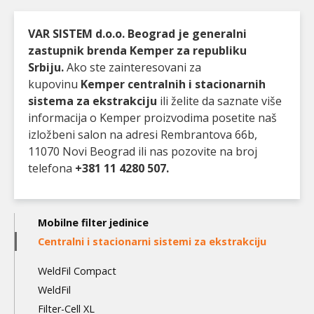
VAR SISTEM d.o.o. Beograd je generalni
zastupnik brenda Kemper za republiku
Srbiju.
Ako ste zainteresovani za
kupovinu
Kemper centralnih i stacionarnih
sistema za ekstrakciju
ili želite da saznate više
informacija o Kemper proizvodima posetite naš
izložbeni salon na adresi Rembrantova 66b,
11070 Novi Beograd ili nas pozovite na broj
telefona
+381 11 4280 507.
Main
Mobilne filter jedinice
navigation
Centralni i stacionarni sistemi za ekstrakciju
3nd
WeldFil Compact
level
WeldFil
Filter-Cell XL