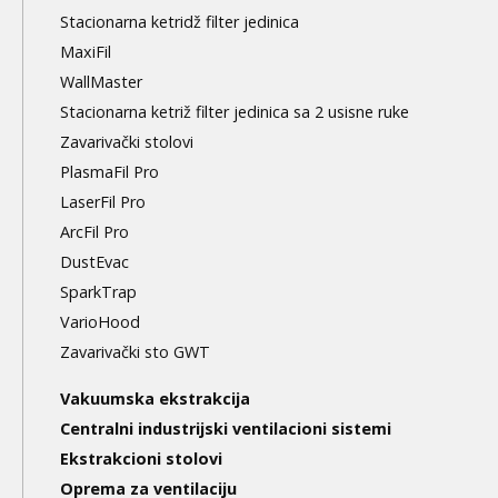
Stacionarna ketridž filter jedinica
MaxiFil
WallMaster
Stacionarna ketriž filter jedinica sa 2 usisne ruke
Zavarivački stolovi
PlasmaFil Pro
LaserFil Pro
ArcFil Pro
DustEvac
SparkTrap
VarioHood
Zavarivački sto GWT
Vakuumska ekstrakcija
Centralni industrijski ventilacioni sistemi
Ekstrakcioni stolovi
Oprema za ventilaciju