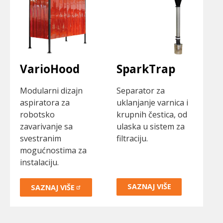
VarioHood
SparkTrap
Modularni dizajn
Separator za
aspiratora za
uklanjanje varnica i
robotsko
krupnih čestica, od
zavarivanje sa
ulaska u sistem za
svestranim
filtraciju.
mogućnostima za
instalaciju.
SAZNAJ VIŠE
SAZNAJ
VIŠE