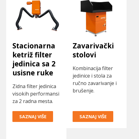
Stacionarna
Zavarivački
ketriž filter
stolovi
jedinica sa 2
Kombinacija filter
usisne ruke
jedinice i stola za
ručno zavarivanje i
Zidna filter jedinica
brušenje.
visokih performansi
za 2 radna mesta.
SAZNAJ VIŠE
SAZNAJ VIŠE