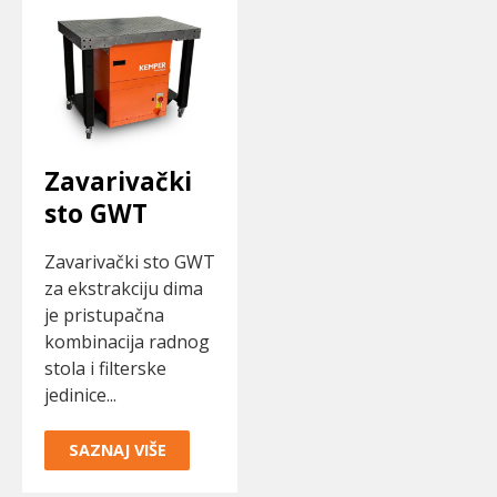
Zavarivački
sto GWT
Zavarivački sto GWT
za ekstrakciju dima
je pristupačna
kombinacija radnog
stola i filterske
jedinice...
SAZNAJ VIŠE