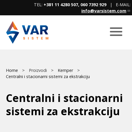
Skip
TEL:
+381 11 4280 507, 060 7392 929
| E-MAIL:
to
info@varsistem.com
main
content
Breadcrumb
Main
Home
Proizvodi
Kemper
Centralni i stacionarni sistemi za ekstrakciju
menu
Centralni i stacionarni
sistemi za ekstrakciju