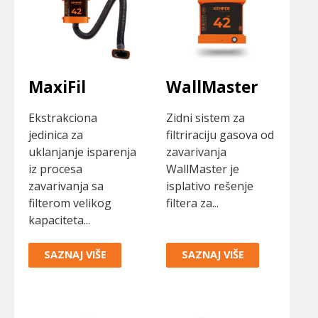
MaxiFil
WallMaster
Ekstrakciona
Zidni sistem za
jedinica za
filtriraciju gasova od
uklanjanje isparenja
zavarivanja
iz procesa
WallMaster je
zavarivanja sa
isplativo rešenje
filterom velikog
filtera za...
kapaciteta...
SAZNAJ VIŠE
SAZNAJ VIŠE