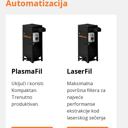
Automatizacija
PlasmaFil
LaserFil
Uključi i koristi.
Maksimalna
Kompaktan.
površina filtera za
Trenutno
najveće
produktivan.
performanse
ekstrakcije kod
laserskog sečenja