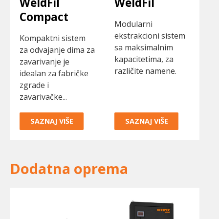
WeldFil
WeldFil
Compact
Modularni
ekstrakcioni sistem
Kompaktni sistem
sa maksimalnim
za odvajanje dima za
kapacitetima, za
zavarivanje je
različite namene.
idealan za fabričke
zgrade i
zavarivačke...
SAZNAJ VIŠE
SAZNAJ VIŠE
Dodatna oprema