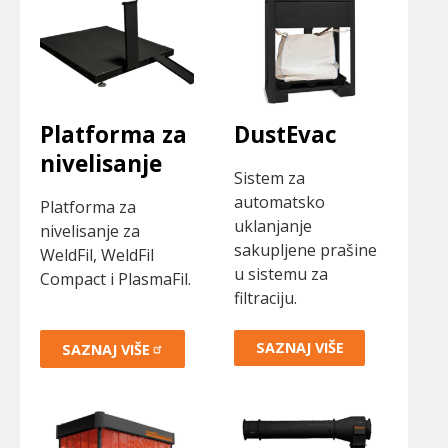
Platforma za
DustEvac
nivelisanje
Sistem za
automatsko
Platforma za
uklanjanje
nivelisanje za
sakupljene prašine
WeldFil, WeldFil
u sistemu za
Compact i PlasmaFil.
filtraciju.
SAZNAJ VIŠE
SAZNAJ
VIŠE