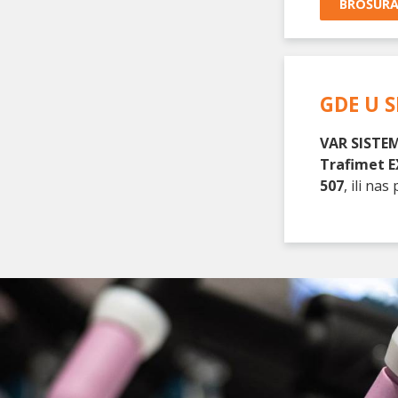
BROŠUR
GDE U S
VAR SISTEM
Trafimet E
507
, ili n