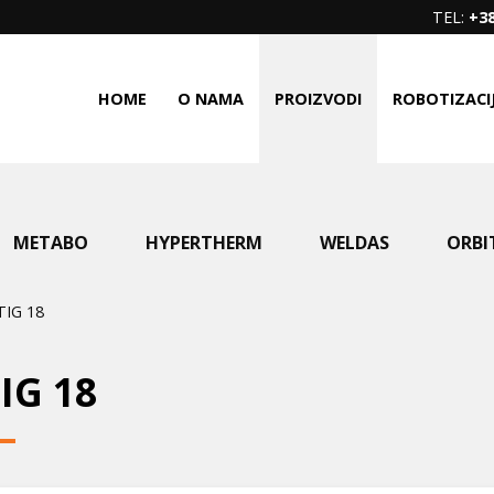
TEL:
+38
HOME
O NAMA
PROIZVODI
ROBOTIZACI
METABO
HYPERTHERM
WELDAS
ORBI
TIG 18
IG 18