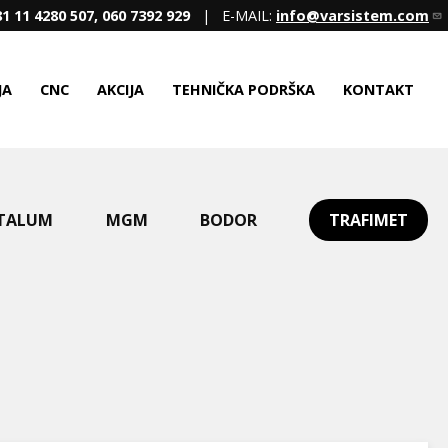
1 11 4280 507, 060 7392 929
| E-MAIL:
info@varsistem.com
JA
CNC
AKCIJA
TEHNIČKA PODRŠKA
KONTAKT
TALUM
MGM
BODOR
TRAFIMET