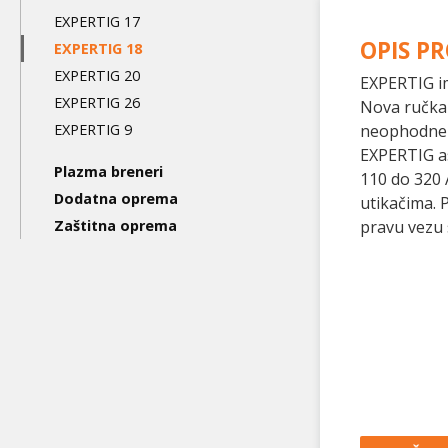
level
EXPERTIG 17
OPIS P
EXPERTIG 18
EXPERTIG 20
EXPERTIG im
EXPERTIG 26
Nova ručka 
EXPERTIG 9
neophodne z
EXPERTIG a
Plazma breneri
110 do 320 
Dodatna oprema
utikačima. 
Zaštitna oprema
pravu vezu 