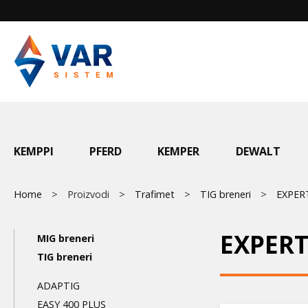
Skip
to
main
content
Main
KEMPPI
PFERD
KEMPER
DEWALT
menu
Breadcrumb
Home
Proizvodi
Trafimet
TIG breneri
EXPER
Main
EXPERT
MIG breneri
navigation
TIG breneri
3nd
ADAPTIG
EASY 400 PLUS