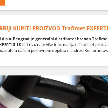
A
RBIJI KUPITI PROIZVOD
Trafimet EXPERT
 d.o.o. Beograd je generalni distributer brenda Trafimet
XPERTIG 18
ili da saznate više informacija o Trafimet proiz
as posetite u našem poslovnom objektu na adresi Rembrantov