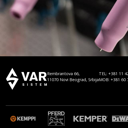
Rembrantova 66,
TEL: +381 11 4
11070 Novi Beograd, Srbija
MOB: +381 60 
M
WELDAS
ORBITALUM
MGM
BODO