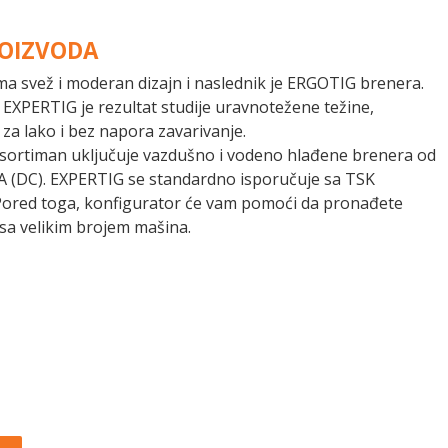
ROIZVODA
a svež i moderan dizajn i naslednik je ERGOTIG brenera.
EXPERTIG je rezultat studije uravnotežene težine,
a lako i bez napora zavarivanje.
sortiman uključuje vazdušno i vodeno hlađene brenera od
A (DC). EXPERTIG se standardno isporučuje sa TSK
Pored toga, konfigurator će vam pomoći da pronađete
sa velikim brojem mašina.