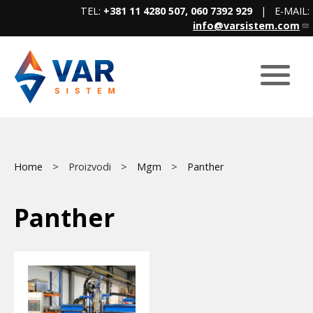
Skip
TEL:
+381 11 4280 507, 060 7392 929
| E-MAIL:
to
info@varsistem.com
main
content
Breadcrumb
Main
Home
Proizvodi
Mgm
Panther
menu
Panther