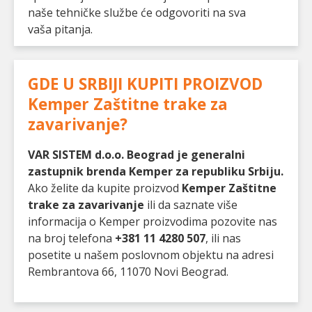
naše tehničke službe će odgovoriti na sva
vaša pitanja.
GDE U SRBIJI KUPITI PROIZVOD
Kemper Zaštitne trake za
zavarivanje
?
VAR SISTEM d.o.o. Beograd je generalni
zastupnik brenda Kemper za republiku Srbiju.
Ako želite da kupite proizvod
Kemper Zaštitne
trake za zavarivanje
ili da saznate više
informacija o Kemper proizvodima pozovite nas
na broj telefona
+381 11 4280 507
, ili nas
posetite u našem poslovnom objektu na adresi
Rembrantova 66, 11070 Novi Beograd.