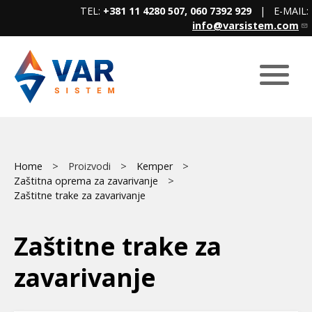
Skip
TEL:
+381 11 4280 507, 060 7392 929
| E-MAIL:
to
info@varsistem.com
main
content
Breadcrumb
Main
Home
Proizvodi
Kemper
Zaštitna oprema za zavarivanje
menu
Zaštitne trake za zavarivanje
Zaštitne trake za
zavarivanje