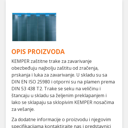
OPIS PROIZVODA
KEMPER zaštitne trake za zavarivanje
obezbeđuju najbolju zaštitu od zračenja,
prskanja i luka za zavarivanje. U skladu su sa
DIN EN ISO 25980 i otporni su na plamen prema
DIN 53 438 T2. Trake se seku na veličinu i
štancaju u skladu sa željenim preklapanjem i
lako se sklapaju sa sklopivim KEMPER nosačima
za vešanje.
Za dodatne informacije o proizvodu i njegovim
specifikacijama kontaktirajte nas i predstavnici