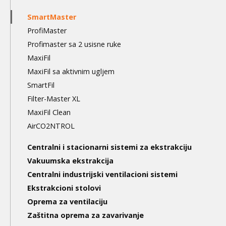
navigation
SmartMaster
3nd
ProfiMaster
level
Profimaster sa 2 usisne ruke
MaxiFil
MaxiFil sa aktivnim ugljem
SmartFil
Filter-Master XL
MaxiFil Clean
AirCO2NTROL
Centralni i stacionarni sistemi za ekstrakciju
Vakuumska ekstrakcija
Centralni industrijski ventilacioni sistemi
Ekstrakcioni stolovi
Oprema za ventilaciju
Zaštitna oprema za zavarivanje