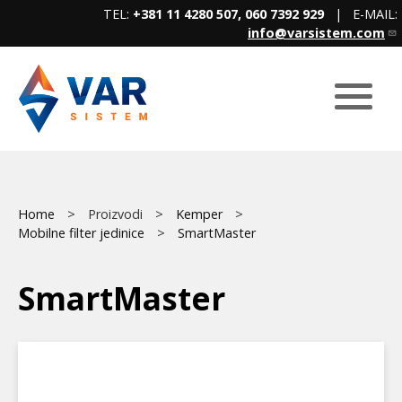
Skip
TEL:
+381 11 4280 507, 060 7392 929
| E-MAIL:
to
info@varsistem.com
main
content
Breadcrumb
Main
Home
Proizvodi
Kemper
Mobilne filter jedinice
SmartMaster
menu
SmartMaster