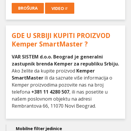
BROŠURA
VIDEO
GDE U SRBIJI KUPITI PROIZVOD
Kemper SmartMaster
?
VAR SISTEM d.o.o. Beograd je generalni
zastupnik brenda Kemper za republiku Srbiju.
Ako želite da kupite proizvod
Kemper
SmartMaster
ili da saznate više informacija o
Kemper proizvodima pozovite nas na broj
telefona
+381 11 4280 507
, ili nas posetite u
našem poslovnom objektu na adresi
Rembrantova 66, 11070 Novi Beograd.
Main
Mobilne filter jedinice