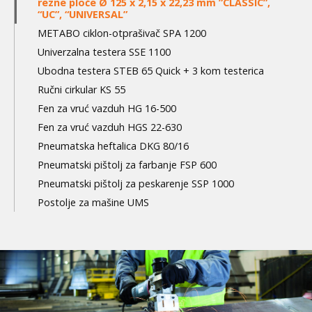
rezne ploče Ø 125 x 2,15 x 22,23 mm ”CLASSIC”,
“UC”, “UNIVERSAL”
METABO ciklon-otprašivač SPA 1200
Univerzalna testera SSE 1100
Ubodna testera STEB 65 Quick + 3 kom testerica
Ručni cirkular KS 55
Fen za vruć vazduh HG 16-500
Fen za vruć vazduh HGS 22-630
Pneumatska heftalica DKG 80/16
Pneumatski pištolj za farbanje FSP 600
Pneumatski pištolj za peskarenje SSP 1000
Postolje za mašine UMS