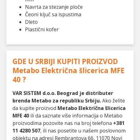
Navrta za stezanje ploče
Čeoni ključ sa ispustima
Dleto
Plastični kofer
GDE U SRBIJI KUPITI PROIZVOD
Metabo Električna šlicerica MFE
40
?
VAR SISTEM d.o.o. Beograd je distributer
brenda Metabo za republiku Srbiju.
Ako želite
da kupite proizvod
Metabo Električna šlicerica
MFE 40
ili da saznate više informacija o Metabo
proizvodima pozovite nas na broj telefona
+381
11 4280 507
, ili nas posetite u našem poslovnom
objektu na adresi Rembrantova 66, 11070 Novi