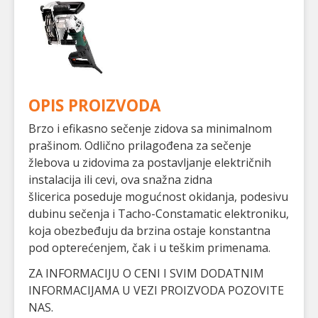
OPIS PROIZVODA
Brzo i efikasno sečenje zidova sa minimalnom
prašinom. Odlično prilagođena za sečenje
žlebova u zidovima za postavljanje električnih
instalacija ili cevi, ova snažna zidna
šlicerica poseduje mogućnost okidanja, podesivu
dubinu sečenja i Tacho-Constamatic elektroniku,
koja obezbeđuju da brzina ostaje konstantna
pod opterećenjem, čak i u teškim primenama.
ZA INFORMACIJU O CENI I SVIM DODATNIM
INFORMACIJAMA U VEZI PROIZVODA POZOVITE
NAS.