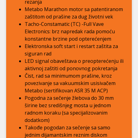
rezanja
Metabo Marathon motor sa patentiranom
zaštitom od prašine za dug životni vek
Tacho-Constamatic (TC) -Full Vave
Electronics: brz napredak rada pomoću
konstantne brzine pod opterećenjem
Elektronska soft start i restart zaštita za
siguran rad
LED signal obaveštava o preopterećenju ili
aktivnoj zaštiti od ponovnog pokretanja
Čist, rad sa minimumom prašine, kroz
povezivanje sa vakuumskim usisivačem
Metabo (sertifikovan ASR 35 M ACP)
Pogodna za sečenje žlebova do 30 mm
širine bez središnjeg mosta u jednom
radnom koraku (sa specijalizovanim
dodatkom)
Takođe pogodan za sečenje sa samo
jednim dijamantskim reznim diskom