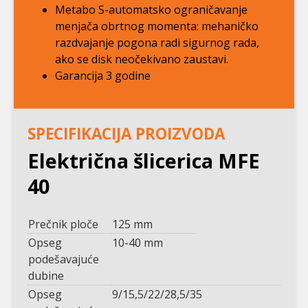
Metabo S-automatsko ograničavanje
menjača obrtnog momenta: mehaničko
razdvajanje pogona radi sigurnog rada,
ako se disk neočekivano zaustavi.
Garancija 3 godine
SPECIFIKACIJA PROIZVODA
Električna šlicerica MFE
40
Prečnik ploče
125 mm
Opseg
10-40 mm
podešavajuće
dubine
Opseg
9/15,5/22/28,5/35