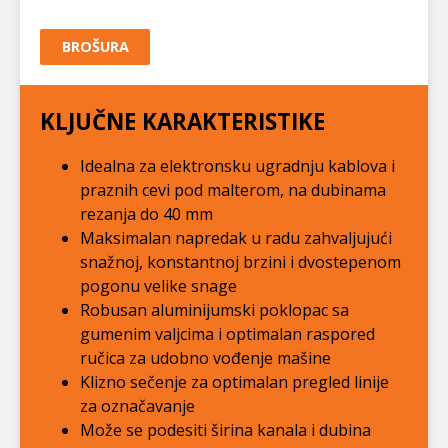
BROŠURA
KLJUČNE KARAKTERISTIKE
Idealna za elektronsku ugradnju kablova i
praznih cevi pod malterom, na dubinama
rezanja do 40 mm
Maksimalan napredak u radu zahvaljujući
snažnoj, konstantnoj brzini i dvostepenom
pogonu velike snage
Robusan aluminijumski poklopac sa
gumenim valjcima i optimalan raspored
ručica za udobno vođenje mašine
Klizno sečenje za optimalan pregled linije
za označavanje
Može se podesiti širina kanala i dubina