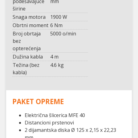
podešavajuće
mm
širine
Snaga motora
1900 W
Obrtni moment
6 Nm
Broj obrtaja
5000 o/min
bez
opterećenja
Dužina kabla
4 m
Težina (bez
4.6 kg
kabla)
PAKET OPREME
Električna šlicerica MFE 40
Distancioni prstenovi
2 dijamantska diska Ø 125 x 2,15 x 22,23
mm