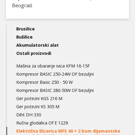
Beograd.
Main
Brusilice
navigation
Bušilice
Akumulatorski alat
3nd
Ostali proizvodi
level
Mašina za obaranje ivica KFM 16-15F
Kompresor BASIC 250-24W OF bezuljni
Kompresor Basic 250 - 50 W
Kompresor BASIC 280-50W OF bezuljni
Ger potezni KGS 216 M
Ger potezni KS 305 M
Diht DH 330
Ručna glodalica Of E 1229
Električna šlicerica MFE 40 + 2 kom dijamantske