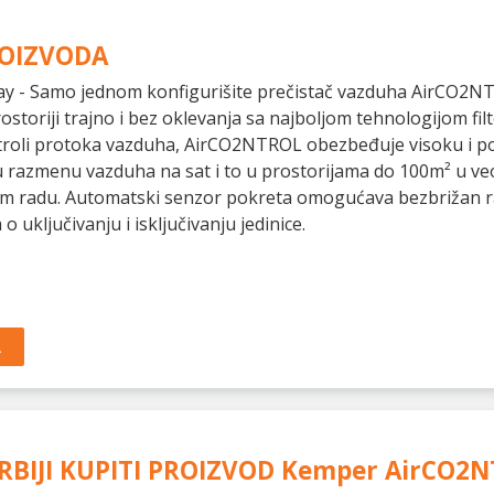
ROIZVODA
ay - Samo jednom konfigurišite prečistač vazduha AirCO2NTR
storiji trajno i bez oklevanja sa najboljom tehnologijom filt
ntroli protoka vazduha, AirCO2NTROL obezbeđuje visoku i 
 razmenu vazduha na sat i to u prostorijama do 100m² u v
m radu. Automatski senzor pokreta omogućava bezbrižan r
 o uključivanju i isključivanju jedinice.
A
RBIJI KUPITI PROIZVOD
Kemper AirCO2N