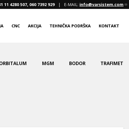
1 11 4280 507, 060 7392 929
| E-MAIL:
info@varsistem.com
JA
CNC
AKCIJA
TEHNIČKA PODRŠKA
KONTAKT
ORBITALUM
MGM
BODOR
TRAFIMET