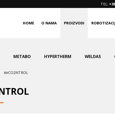
TEL:
+38
HOME
O NAMA
PROIZVODI
ROBOTIZACI
METABO
HYPERTHERM
WELDAS
AirCO2NTROL
2NTROL