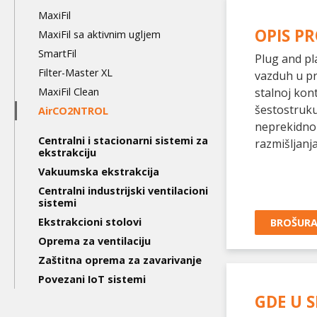
level
MaxiFil
OPIS P
MaxiFil sa aktivnim ugljem
SmartFil
Plug and pl
Filter-Master XL
vazduh u pro
MaxiFil Clean
stalnoj ko
šestostruku
AirCO2NTROL
neprekidno
Centralni i stacionarni sistemi za
razmišljanja
ekstrakciju
Vakuumska ekstrakcija
Centralni industrijski ventilacioni
sistemi
Ekstrakcioni stolovi
BROŠUR
Oprema za ventilaciju
Zaštitna oprema za zavarivanje
Povezani IoT sistemi
GDE U S