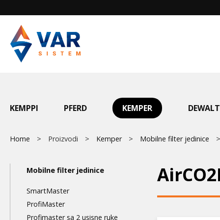
Skip
to
main
content
Main
KEMPPI
PFERD
KEMPER
DEWALT
menu
Breadcrumb
Home
Proizvodi
Kemper
Mobilne filter jedinice
Main
AirCO
Mobilne filter jedinice
navigation
SmartMaster
3nd
ProfiMaster
Profimaster sa 2 usisne ruke