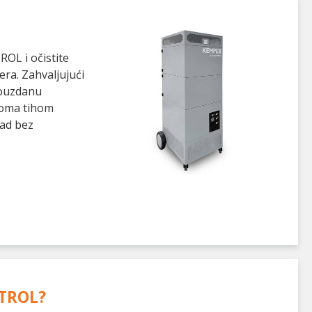
OL i očistite
era. Zahvaljujući
pouzdanu
eoma tihom
ad bez
TROL
?