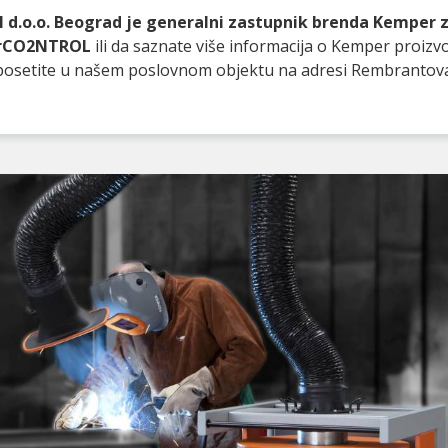
 d.o.o. Beograd je generalni zastupnik brenda Kemper za
irCO2NTROL
ili da saznate više informacija o Kemper proiz
as posetite u našem poslovnom objektu na adresi Rembrantov