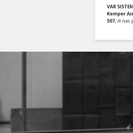
VAR SISTEM
Kemper A
507
, ili n