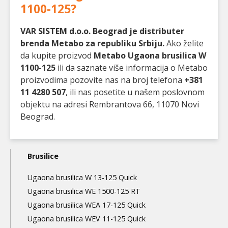
1100-125
?
VAR SISTEM d.o.o. Beograd je distributer
brenda Metabo za republiku Srbiju.
Ako želite
da kupite proizvod
Metabo Ugaona brusilica W
1100-125
ili da saznate više informacija o Metabo
proizvodima pozovite nas na broj telefona
+381
11 4280 507
, ili nas posetite u našem poslovnom
objektu na adresi Rembrantova 66, 11070 Novi
Beograd.
Main
Brusilice
navigation
Ugaona brusilica W 13-125 Quick
3nd
Ugaona brusilica WE 1500-125 RT
level
Ugaona brusilica WEA 17-125 Quick
Ugaona brusilica WEV 11-125 Quick