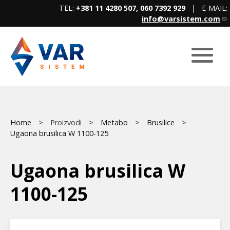
Skip
TEL:
+381 11 4280 507, 060 7392 929
| E-MAIL:
to
info@varsistem.com
main
content
Breadcrumb
Main
Home
Proizvodi
Metabo
Brusilice
Ugaona brusilica W 1100-125
menu
Ugaona brusilica W
1100-125