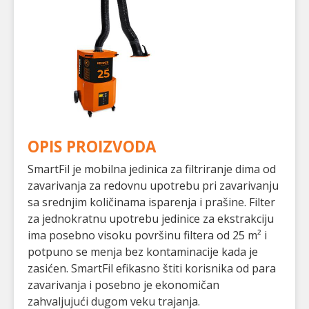
OPIS PROIZVODA
SmartFil je mobilna jedinica za filtriranje dima od
zavarivanja za redovnu upotrebu pri zavarivanju
sa srednjim količinama isparenja i prašine. Filter
za jednokratnu upotrebu jedinice za ekstrakciju
ima posebno visoku površinu filtera od 25 m² i
potpuno se menja bez kontaminacije kada je
zasićen. SmartFil efikasno štiti korisnika od para
zavarivanja i posebno je ekonomičan
zahvaljujući dugom veku trajanja.