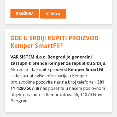
BROŠURA
VIDEO
GDE U SRBIJI KUPITI PROIZVOD
Kemper SmartFil
?
VAR SISTEM d.o.o. Beograd je generalni
zastupnik brenda Kemper za republiku Srbiju.
Ako želite da kupite proizvod
Kemper SmartFil
ili da saznate više informacija o Kemper
proizvodima pozovite nas na broj telefona
+381
11 4280 507
, ili nas posetite u našem poslovnom
objektu na adresi Rembrantova 66, 11070 Novi
Beograd.