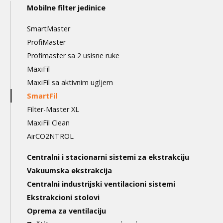
Main
Mobilne filter jedinice
navigation
SmartMaster
3nd
ProfiMaster
level
Profimaster sa 2 usisne ruke
MaxiFil
MaxiFil sa aktivnim ugljem
SmartFil
Filter-Master XL
MaxiFil Clean
AirCO2NTROL
Centralni i stacionarni sistemi za ekstrakciju
Vakuumska ekstrakcija
Centralni industrijski ventilacioni sistemi
Ekstrakcioni stolovi
Oprema za ventilaciju