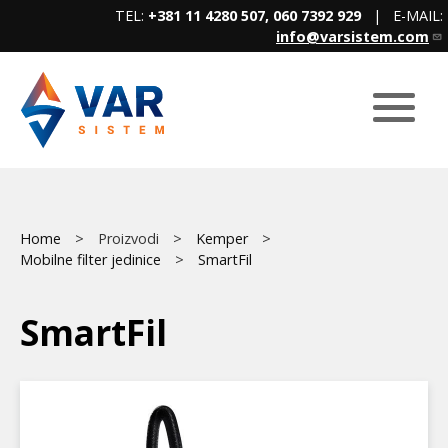
Skip
TEL:
+381 11 4280 507, 060 7392 929
| E-MAIL:
to
info@varsistem.com
main
content
Breadcrumb
Main
Home
Proizvodi
Kemper
Mobilne filter jedinice
SmartFil
menu
SmartFil