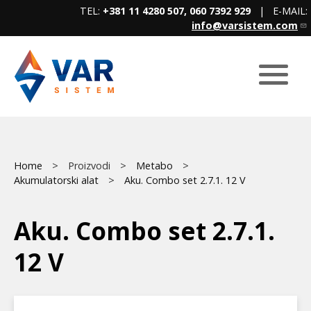
Skip
TEL:
+381 11 4280 507, 060 7392 929
| E-MAIL:
to
info@varsistem.com
main
content
Breadcrumb
Main
Home
Proizvodi
Metabo
Akumulatorski alat
Aku. Combo set 2.7.1. 12 V
menu
Aku. Combo set 2.7.1.
12 V