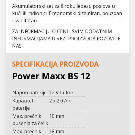
Akumulatorski set za široku lepezu poslova u
kući ili radionici. Ergonomski dizajniran, pouzdan
i kvalitatan.
ZA INFORMACIJU O CENI I SVIM DODATNIM
INFORMACIJAMA U VEZI PROIZVODA POZOVITE
NAS.
SPECIFIKACIJA PROIZVODA
Power Maxx BS 12
Napon baterije
12 V Li-Ion
Kapacitet
2 x 2.0 Ah
baterije
Max. prečnik
10 mm
bušenja za čelik
Max. prečnik
18 mm