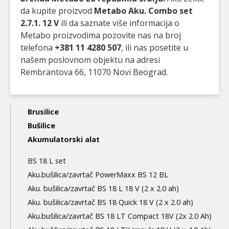
da kupite proizvod
Metabo Aku. Combo set
2.7.1. 12 V
ili da saznate više informacija o
Metabo proizvodima pozovite nas na broj
telefona
+381 11 4280 507
, ili nas posetite u
našem poslovnom objektu na adresi
Rembrantova 66, 11070 Novi Beograd.
Main
Brusilice
navigation
Bušilice
Akumulatorski alat
3nd
level
BS 18 L set
Aku.bušilica/zavrtač PowerMaxx BS 12 BL
Aku. bušilica/zavrtač BS 18 L 18 V (2 x 2.0 ah)
Aku. bušilica/zavrtač BS 18 Quick 18 V (2 x 2.0 ah)
Aku.bušilica/zavrtač BS 18 LT Compact 18V (2x 2.0 Ah)