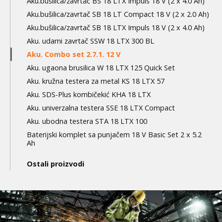
Aku.bušilica/zavrtač BS 18 LTX Impuls 18 V (2 x 4.0 Ah)
Aku.bušilica/zavrtač SB 18 LT Compact 18 V (2 x 2.0 Ah)
Aku.bušilica/zavrtač SB 18 LTX Impuls 18 V (2 x 4.0 Ah)
Aku. udarni zavrtač SSW 18 LTX 300 BL
Aku. Combo set 2.7.1. 12 V
Aku. ugaona brusilica W 18 LTX 125 Quick Set
Aku. kružna testera za metal KS 18 LTX 57
Aku. SDS-Plus kombičekić KHA 18 LTX
Aku. univerzalna testera SSE 18 LTX Compact
Aku. ubodna testera STA 18 LTX 100
Baterijski komplet sa punjačem 18 V Basic Set 2 x 5.2
Ah
Ostali proizvodi