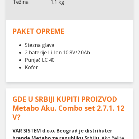
Težina
1.1 kg
PAKET OPREME
Stezna glava
2 baterije Li-Ion 10.8V/2.0Ah
Punjač LC 40
Kofer
GDE U SRBIJI KUPITI PROIZVOD
Metabo Aku. Combo set 2.7.1. 12
V
?
VAR SISTEM d.o.o. Beograd je distributer
brenda Metabo za republiku Srbiju.
Ako želite