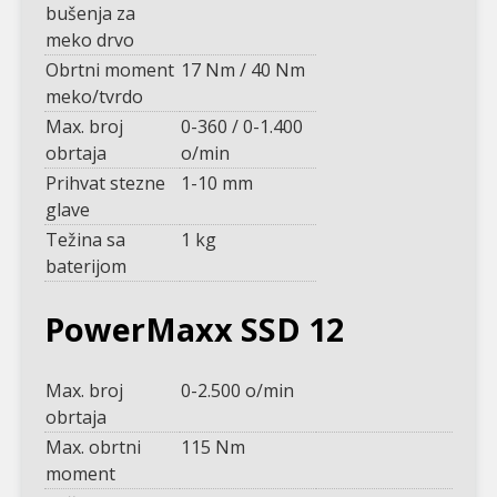
bušenja za
meko drvo
Obrtni moment
17 Nm / 40 Nm
meko/tvrdo
Max. broj
0-360 / 0-1.400
obrtaja
o/min
Prihvat stezne
1-10 mm
glave
Težina sa
1 kg
baterijom
PowerMaxx SSD 12
Max. broj
0-2.500 o/min
obrtaja
Max. obrtni
115 Nm
moment