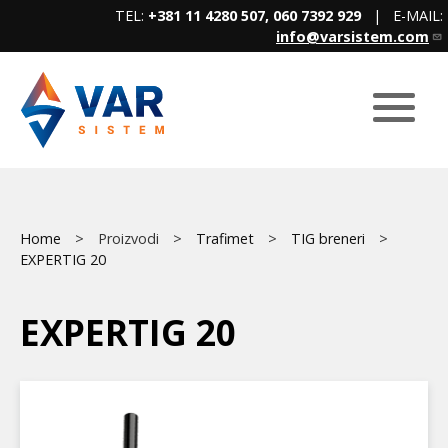
Skip
TEL:
+381 11 4280 507, 060 7392 929
| E-MAIL:
to
info@varsistem.com
main
content
Breadcrumb
Main
Home
Proizvodi
Trafimet
TIG breneri
EXPERTIG 20
menu
EXPERTIG 20