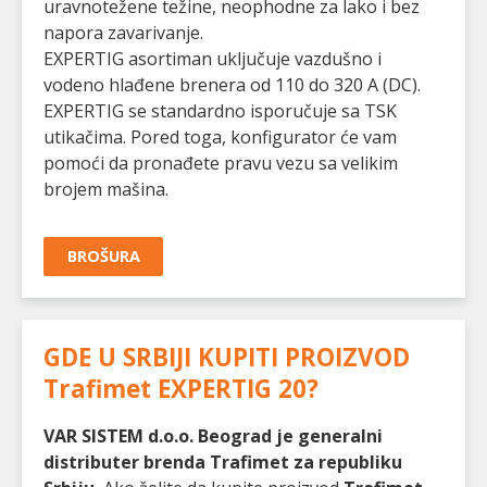
uravnotežene težine, neophodne za lako i bez
napora zavarivanje.
EXPERTIG asortiman uključuje vazdušno i
vodeno hlađene brenera od 110 do 320 A (DC).
EXPERTIG se standardno isporučuje sa TSK
utikačima. Pored toga, konfigurator će vam
pomoći da pronađete pravu vezu sa velikim
brojem mašina.
BROŠURA
GDE U SRBIJI KUPITI PROIZVOD
Trafimet EXPERTIG 20
?
VAR SISTEM d.o.o. Beograd je generalni
distributer brenda Trafimet za republiku