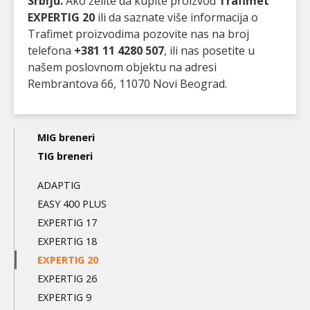
Srbiju.
Ako želite da kupite proizvod
Trafimet
EXPERTIG 20
ili da saznate više informacija o
Trafimet proizvodima pozovite nas na broj
telefona
+381 11 4280 507
, ili nas posetite u
našem poslovnom objektu na adresi
Rembrantova 66, 11070 Novi Beograd.
Main
MIG breneri
navigation
TIG breneri
3nd
ADAPTIG
level
EASY 400 PLUS
EXPERTIG 17
EXPERTIG 18
EXPERTIG 20
EXPERTIG 26
EXPERTIG 9