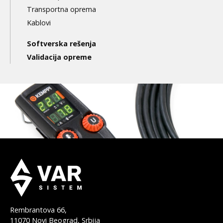
Transportna oprema
Kablovi
Softverska rešenja
Validacija opreme
Rembrantova 66,
11070 Novi Beograd, Srbija