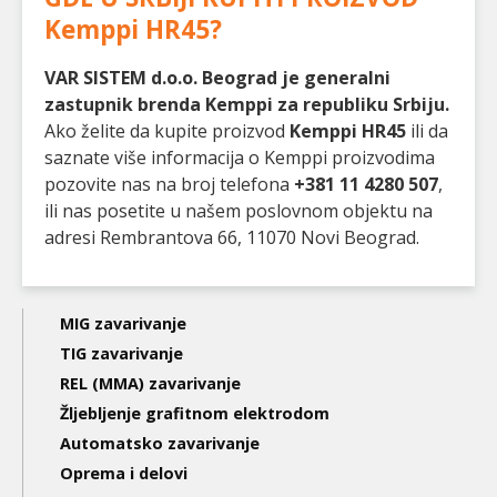
Kemppi HR45
?
VAR SISTEM d.o.o. Beograd je generalni
zastupnik brenda Kemppi za republiku Srbiju.
Ako želite da kupite proizvod
Kemppi HR45
ili da
saznate više informacija o Kemppi proizvodima
pozovite nas na broj telefona
+381 11 4280 507
,
ili nas posetite u našem poslovnom objektu na
adresi Rembrantova 66, 11070 Novi Beograd.
Main
MIG zavarivanje
navigation
TIG zavarivanje
REL (MMA) zavarivanje
3nd
Žljebljenje grafitnom elektrodom
level
Automatsko zavarivanje
Oprema i delovi