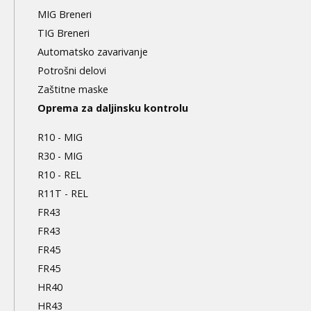
MIG Breneri
TIG Breneri
Automatsko zavarivanje
Potrošni delovi
Zaštitne maske
Oprema za daljinsku kontrolu
R10 - MIG
R30 - MIG
R10 - REL
R11T - REL
FR43
FR43
FR45
FR45
HR40
HR43