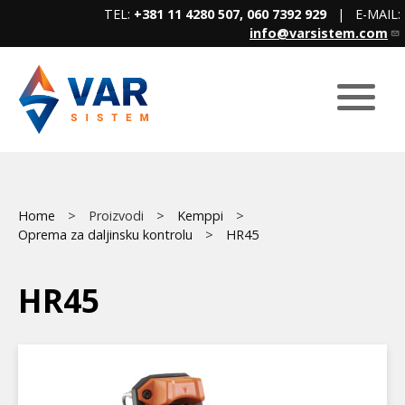
Skip
TEL:
+381 11 4280 507, 060 7392 929
| E-MAIL:
to
info@varsistem.com
main
content
Breadcrumb
Main
Home
Proizvodi
Kemppi
Oprema za daljinsku kontrolu
HR45
menu
HR45