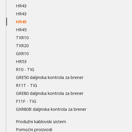
HR43
HR43
HR45
HR45
TXR10
TXR20
GXR10
HR53
R10 - TIG
GRE50 daljinska kontrola za brener
R11T - TIG
GRE80 daljinska kontrola za brener
F11F - TIG
GXR80B daljinska kontrola za brener
Produžni kablovski sistem
Pomoćni proizvodi