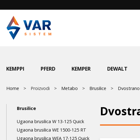
Skip
to
main
content
Main
KEMPPI
PFERD
KEMPER
DEWALT
menu
Breadcrumb
Home
Proizvodi
Metabo
Brusilice
Dvostrano 
Main
Dvostra
Brusilice
navigation
Ugaona brusilica W 13-125 Quick
3nd
Ugaona brusilica WE 1500-125 RT
Ugaona brusilica WEA 17-125 Quick