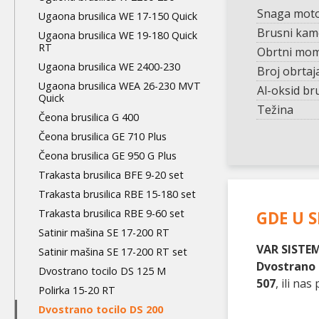
Snaga mot
Ugaona brusilica WE 17-150 Quick
Brusni ka
Ugaona brusilica WE 19-180 Quick
RT
Obrtni mo
Ugaona brusilica WE 2400-230
Broj obrtaj
Ugaona brusilica WEA 26-230 MVT
Al-oksid b
Quick
Težina
Čeona brusilica G 400
Čeona brusilica GE 710 Plus
Čeona brusilica GE 950 G Plus
Trakasta brusilica BFE 9-20 set
Trakasta brusilica RBE 15-180 set
Trakasta brusilica RBE 9-60 set
GDE U S
Satinir mašina SE 17-200 RT
VAR SISTEM
Satinir mašina SE 17-200 RT set
Dvostrano 
Dvostrano tocilo DS 125 M
507
, ili n
Polirka 15-20 RT
Dvostrano tocilo DS 200