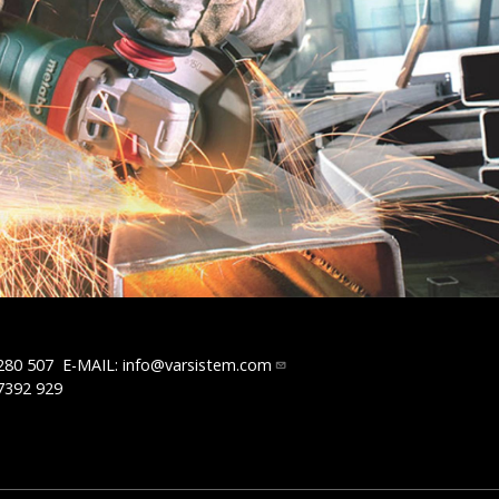
280 507
E-MAIL:
info@varsistem.com
7392 929