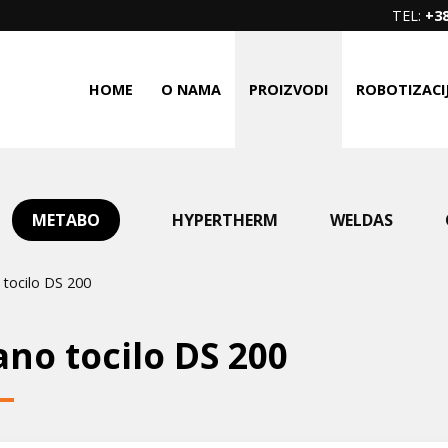
TEL:
+38
HOME
O NAMA
PROIZVODI
ROBOTIZACI
METABO
HYPERTHERM
WELDAS
tocilo DS 200
no tocilo DS 200