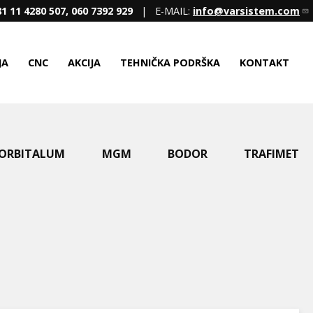
1 11 4280 507, 060 7392 929
| E-MAIL:
info@varsistem.com
JA
CNC
AKCIJA
TEHNIČKA PODRŠKA
KONTAKT
ORBITALUM
MGM
BODOR
TRAFIMET