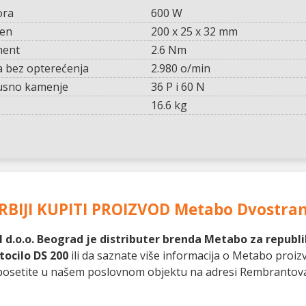
ora
600 W
men
200 x 25 x 32 mm
ment
2.6 Nm
a bez opterećenja
2.980 o/min
rusno kamenje
36 P i 60 N
16.6 kg
RBIJI KUPITI PROIZVOD
Metabo Dvostrano
 d.o.o. Beograd je distributer brenda Metabo za republik
tocilo DS 200
ili da saznate više informacija o Metabo proi
as posetite u našem poslovnom objektu na adresi Rembrantov