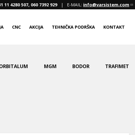
1 11 4280 507, 060 7392 929
| E-MAIL:
info@varsistem.com
JA
CNC
AKCIJA
TEHNIČKA PODRŠKA
KONTAKT
ORBITALUM
MGM
BODOR
TRAFIMET