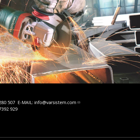
280 507
E-MAIL:
info@varsistem.com
7392 929