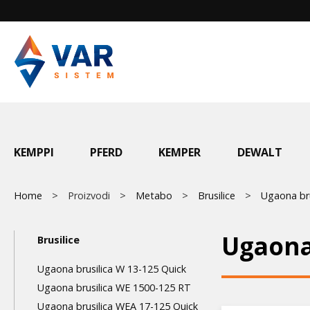
Skip
to
main
content
Main
KEMPPI
PFERD
KEMPER
DEWALT
menu
Breadcrumb
Home
Proizvodi
Metabo
Brusilice
Ugaona bru
Main
Ugaona
Brusilice
navigation
Ugaona brusilica W 13-125 Quick
3nd
Ugaona brusilica WE 1500-125 RT
Ugaona brusilica WEA 17-125 Quick