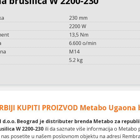
a brusilica W 2200-230
ka
230 mm
2200 W
ment
13,5 Nm
a
6.600 o/min
ena
M14
5.2 kg
RBIJI KUPITI PROIZVOD
Metabo Ugaona b
 d.o.o. Beograd je distributer brenda Metabo za republik
silica W 2200-230
ili da saznate više informacija o Metabo
ili nas posetite u našem poslovnom objektu na adresi Rembr