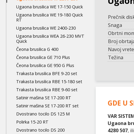
Ugaon
Ugaona brusilica WE 17-150 Quick
Ugaona brusilica WE 19-180 Quick
Prečnik dis
RT
Snaga
Ugaona brusilica WE 2400-230
Obrtni mo
Ugaona brusilica WEA 26-230 MVT
Broj obrtaj
Quick
Navoj vret
Čeona brusilica G 400
Težina
Čeona brusilica GE 710 Plus
Čeona brusilica GE 950 G Plus
Trakasta brusilica BFE 9-20 set
Trakasta brusilica RBE 15-180 set
Trakasta brusilica RBE 9-60 set
Satinir mašina SE 17-200 RT
GDE U S
Satinir mašina SE 17-200 RT set
Dvostrano tocilo DS 125 M
VAR SISTEM
Polirka 15-20 RT
Ugaona bru
4280 507
, 
Dvostrano tocilo DS 200