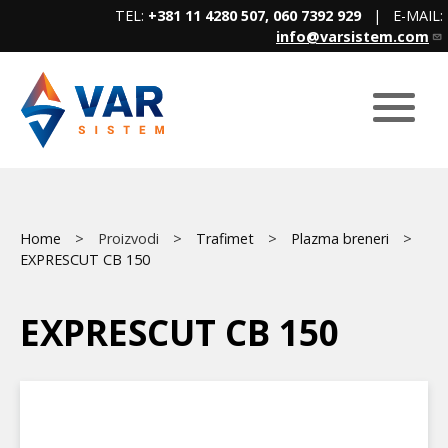
Skip
TEL:
+381 11 4280 507, 060 7392 929
| E-MAIL:
to
info@varsistem.com
main
content
Breadcrumb
Main
Home
Proizvodi
Trafimet
Plazma breneri
EXPRESCUT CB 150
menu
EXPRESCUT CB 150