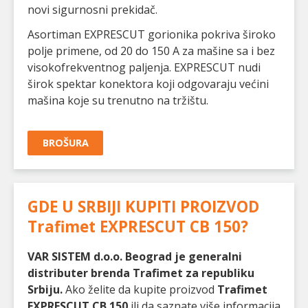
novi sigurnosni prekidač.
Asortiman EXPRESCUT gorionika pokriva široko
polje primene, od 20 do 150 A za mašine sa i bez
visokofrekventnog paljenja. EXPRESCUT nudi
širok spektar konektora koji odgovaraju većini
mašina koje su trenutno na tržištu.
BROŠURA
GDE U SRBIJI KUPITI PROIZVOD
Trafimet EXPRESCUT CB 150
?
VAR SISTEM d.o.o. Beograd je generalni
distributer brenda Trafimet za republiku
Srbiju.
Ako želite da kupite proizvod
Trafimet
EXPRESCUT CB 150
ili da saznate više informacija