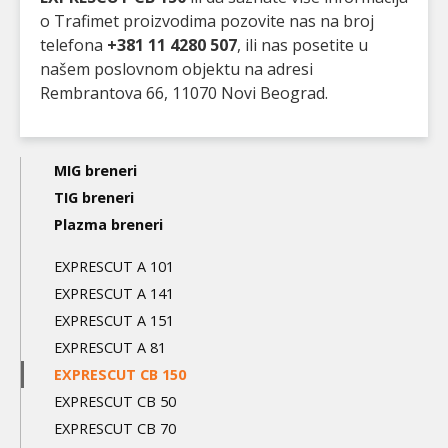
o Trafimet proizvodima pozovite nas na broj
telefona
+381 11 4280 507
, ili nas posetite u
našem poslovnom objektu na adresi
Rembrantova 66, 11070 Novi Beograd.
Main
MIG breneri
navigation
TIG breneri
Plazma breneri
3nd
level
EXPRESCUT A 101
EXPRESCUT A 141
EXPRESCUT A 151
EXPRESCUT A 81
EXPRESCUT CB 150
EXPRESCUT CB 50
EXPRESCUT CB 70