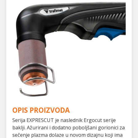
OPIS PROIZVODA
Serija EXPRESCUT je naslednik Ergocut serije
baklji. Ažurirani i dodatno poboljšani gorionici za
sečenje plazma dolaze u novom dizajnu koji ima