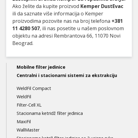
Ako želite da kupite proizvod
Kemper DustEvac
ili da saznate više informacija o Kemper
proizvodima pozovite nas na broj telefona
+381
11 4280 507
, ili nas posetite u našem poslovnom
objektu na adresi Rembrantova 66, 11070 Novi
Beograd.
Main
Mobilne filter jedinice
navigation
Centralni i stacionarni sistemi za ekstrakciju
3nd
WeldFil Compact
level
WeldFil
Filter-Cell XL
Stacionarna ketridž filter jedinica
MaxiFil
WallMaster