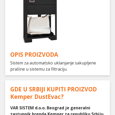
OPIS PROIZVODA
Sistem za automatsko uklanjanje sakupljene
prašine u sistemu za filtraciju.
GDE U SRBIJI KUPITI PROIZVOD
Kemper DustEvac
?
VAR SISTEM d.o.o. Beograd je generalni
zastupnik brenda Kemper za republiku Srbiju.