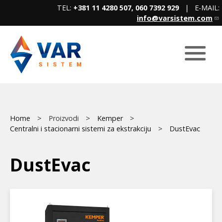
Skip
TEL:
+381 11 4280 507, 060 7392 929
| E-MAIL:
to
info@varsistem.com
main
content
Breadcrumb
Main
Home
Proizvodi
Kemper
Centralni i stacionarni sistemi za ekstrakciju
DustEvac
menu
DustEvac