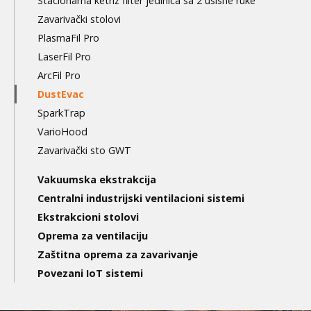
Stacionarna ketriž filter jedinica sa 2 usisne ruke
Zavarivački stolovi
PlasmaFil Pro
LaserFil Pro
ArcFil Pro
DustEvac
SparkTrap
VarioHood
Zavarivački sto GWT
Vakuumska ekstrakcija
Centralni industrijski ventilacioni sistemi
Ekstrakcioni stolovi
Oprema za ventilaciju
Zaštitna oprema za zavarivanje
Povezani IoT sistemi