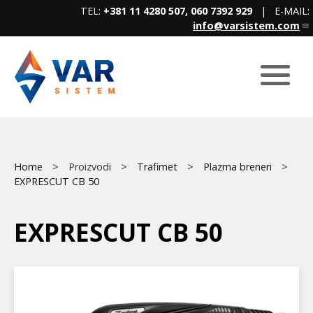
Skip
TEL:
+381 11 4280 507, 060 7392 929
| E-MAIL:
to
info@varsistem.com
main
content
Breadcrumb
Main
Home
Proizvodi
Trafimet
Plazma breneri
EXPRESCUT CB 50
menu
EXPRESCUT CB 50