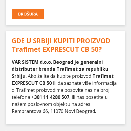
BROŠURA
GDE U SRBIJI KUPITI PROIZVOD
Trafimet EXPRESCUT CB 50
?
VAR SISTEM d.o.o. Beograd je generalni
distributer brenda Trafimet za republiku
Srbiju.
Ako želite da kupite proizvod
Trafimet
EXPRESCUT CB 50
ili da saznate više informacija
o Trafimet proizvodima pozovite nas na broj
telefona
+381 11 4280 507
, ili nas posetite u
našem poslovnom objektu na adresi
Rembrantova 66, 11070 Novi Beograd.