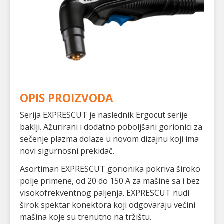
OPIS PROIZVODA
Serija EXPRESCUT je naslednik Ergocut serije
baklji. Ažurirani i dodatno poboljšani gorionici za
sečenje plazma dolaze u novom dizajnu koji ima
novi sigurnosni prekidač.
Asortiman EXPRESCUT gorionika pokriva široko
polje primene, od 20 do 150 A za mašine sa i bez
visokofrekventnog paljenja. EXPRESCUT nudi
širok spektar konektora koji odgovaraju većini
mašina koje su trenutno na tržištu.