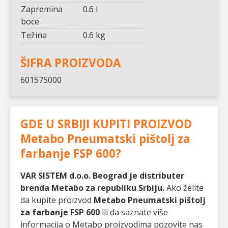
Zapremina
0.6 l
boce
Težina
0.6 kg
ŠIFRA PROIZVODA
601575000
GDE U SRBIJI KUPITI PROIZVOD
Metabo Pneumatski pištolj za
farbanje FSP 600
?
VAR SISTEM d.o.o. Beograd je distributer
brenda Metabo za republiku Srbiju.
Ako želite
da kupite proizvod
Metabo Pneumatski pištolj
za farbanje FSP 600
ili da saznate više
informacija o Metabo proizvodima pozovite nas