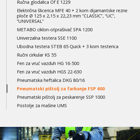
Ručna glodalica Of E 1229
Električna šlicerica MFE 40 + 2 kom dijamantske rezne
ploče Ø 125 x 2,15 x 22,23 mm ”CLASSIC”, “UC”,
“UNIVERSAL”
METABO ciklon-otprašivač SPA 1200
Univerzalna testera SSE 1100
Ubodna testera STEB 65 Quick + 3 kom testerica
Ručni cirkular KS 55
Fen za vruć vazduh HG 16-500
Fen za vruć vazduh HGS 22-630
Pneumatska heftalica DKG 80/16
Pneumatski pištolj za farbanje FSP 600
Pneumatski pištolj za peskarenje SSP 1000
Postolje za mašine UMS