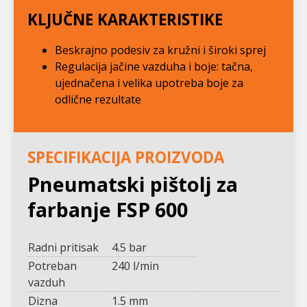
KLJUČNE KARAKTERISTIKE
Beskrajno podesiv za kružni i široki sprej
Regulacija jačine vazduha i boje: tačna,
ujednačena i velika upotreba boje za
odlične rezultate
SPECIFIKACIJA PROIZVODA
Pneumatski pištolj za
farbanje FSP 600
Radni pritisak
4.5 bar
Potreban
240 l/min
vazduh
Dizna
1.5 mm