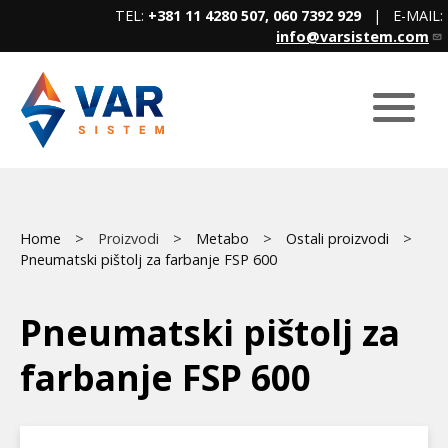
Skip
TEL:
+381 11 4280 507, 060 7392 929
| E-MAIL:
to
info@varsistem.com
main
content
Breadcrumb
Main
Home
Proizvodi
Metabo
Ostali proizvodi
Pneumatski pištolj za farbanje FSP 600
menu
Pneumatski pištolj za
farbanje FSP 600