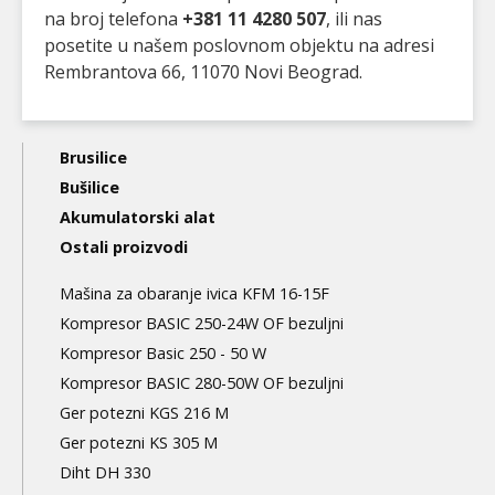
na broj telefona
+381 11 4280 507
, ili nas
posetite u našem poslovnom objektu na adresi
Rembrantova 66, 11070 Novi Beograd.
Main
Brusilice
navigation
Bušilice
Akumulatorski alat
3nd
Ostali proizvodi
level
Mašina za obaranje ivica KFM 16-15F
Kompresor BASIC 250-24W OF bezuljni
Kompresor Basic 250 - 50 W
Kompresor BASIC 280-50W OF bezuljni
Ger potezni KGS 216 M
Ger potezni KS 305 M
Diht DH 330