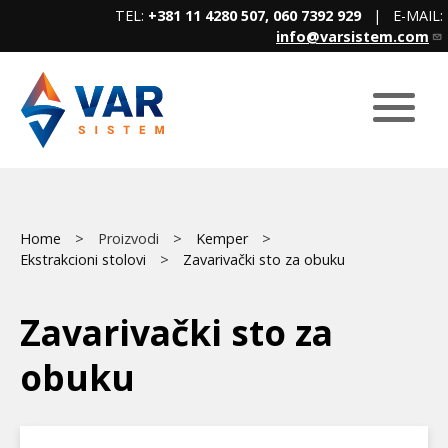
Skip
TEL:
+381 11 4280 507, 060 7392 929
| E-MAIL:
to
info@varsistem.com
main
content
Breadcrumb
Main
Home
Proizvodi
Kemper
Ekstrakcioni stolovi
Zavarivački sto za obuku
menu
Zavarivački sto za
obuku