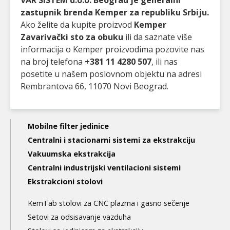
VAR SISTEM d.o.o. Beograd je generalni
zastupnik brenda Kemper za republiku Srbiju.
Ako želite da kupite proizvod
Kemper
Zavarivački sto za obuku
ili da saznate više
informacija o Kemper proizvodima pozovite nas
na broj telefona
+381 11 4280 507
, ili nas
posetite u našem poslovnom objektu na adresi
Rembrantova 66, 11070 Novi Beograd.
Main
Mobilne filter jedinice
navigation
Centralni i stacionarni sistemi za ekstrakciju
Vakuumska ekstrakcija
3nd
Centralni industrijski ventilacioni sistemi
level
Ekstrakcioni stolovi
KemTab stolovi za CNC plazma i gasno sečenje
Setovi za odsisavanje vazduha