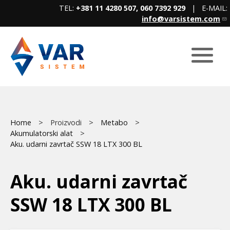
Skip
TEL:
+381 11 4280 507, 060 7392 929
| E-MAIL:
to
info@varsistem.com
main
content
Breadcrumb
Main
Home
Proizvodi
Metabo
Akumulatorski alat
menu
Aku. udarni zavrtač SSW 18 LTX 300 BL
Aku. udarni zavrtač
SSW 18 LTX 300 BL