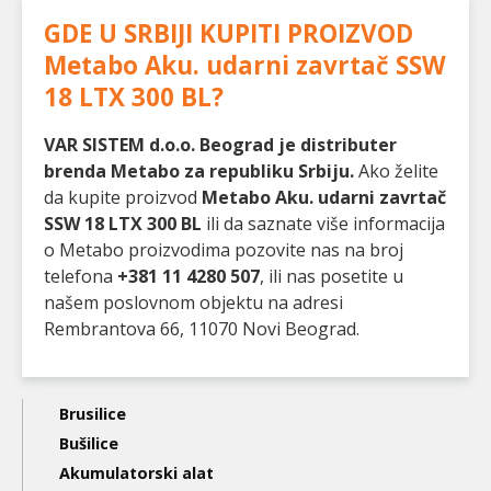
GDE U SRBIJI KUPITI PROIZVOD
Metabo Aku. udarni zavrtač SSW
18 LTX 300 BL
?
VAR SISTEM d.o.o. Beograd je distributer
brenda Metabo za republiku Srbiju.
Ako želite
da kupite proizvod
Metabo Aku. udarni zavrtač
SSW 18 LTX 300 BL
ili da saznate više informacija
o Metabo proizvodima pozovite nas na broj
telefona
+381 11 4280 507
, ili nas posetite u
našem poslovnom objektu na adresi
Rembrantova 66, 11070 Novi Beograd.
Main
Brusilice
navigation
Bušilice
Akumulatorski alat
3nd