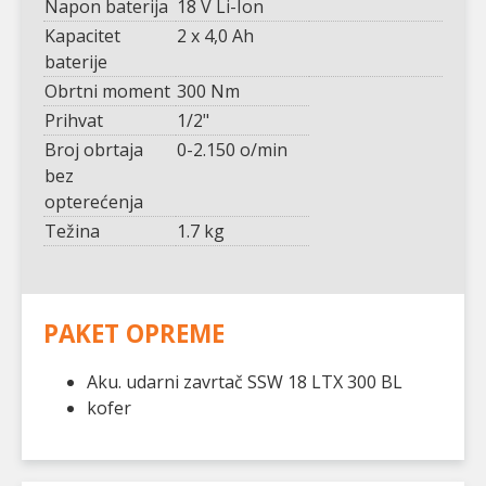
Napon baterija
18 V Li-Ion
Kapacitet
2 x 4,0 Ah
baterije
Obrtni moment
300 Nm
Prihvat
1/2"
Broj obrtaja
0-2.150 o/min
bez
opterećenja
Težina
1.7 kg
PAKET OPREME
Aku. udarni zavrtač SSW 18 LTX 300 BL
kofer