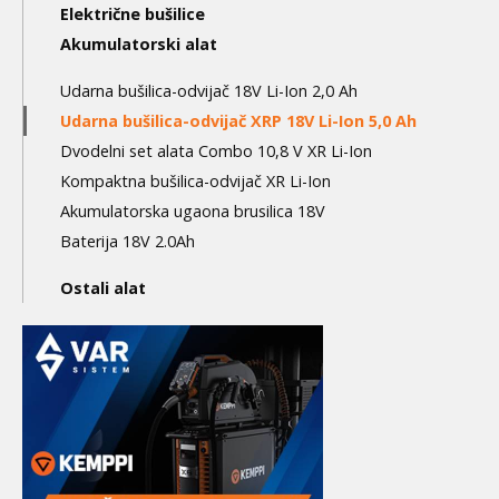
navigation
Električne bušilice
Akumulatorski alat
3nd
level
Udarna bušilica-odvijač 18V Li-Ion 2,0 Ah
Udarna bušilica-odvijač XRP 18V Li-Ion 5,0 Ah
Dvodelni set alata Combo 10,8 V XR Li-Ion
Kompaktna bušilica-odvijač XR Li­-Ion
Akumulatorska ugaona brusilica 18V
Baterija 18V 2.0Ah
Ostali alat