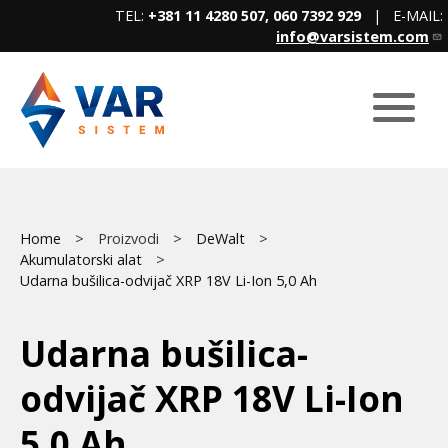
Skip
TEL:
+381 11 4280 507, 060 7392 929
| E-MAIL:
to
info@varsistem.com
main
content
Breadcrumb
Main
Home
Proizvodi
DeWalt
Akumulatorski alat
menu
Udarna bušilica-odvijač XRP 18V Li-Ion 5,0 Ah
Udarna bušilica-
odvijač XRP 18V Li-Ion
5,0 Ah