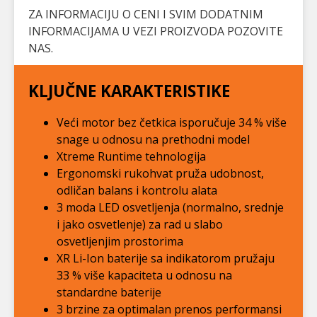
ZA INFORMACIJU O CENI I SVIM DODATNIM
INFORMACIJAMA U VEZI PROIZVODA POZOVITE
NAS.
KLJUČNE KARAKTERISTIKE
Veći motor bez četkica isporučuje 34 % više
snage u odnosu na prethodni model
Xtreme Runtime tehnologija
Ergonomski rukohvat pruža udobnost,
odličan balans i kontrolu alata
3 moda LED osvetljenja (normalno, srednje
i jako osvetlenje) za rad u slabo
osvetljenjim prostorima
XR Li-Ion baterije sa indikatorom pružaju
33 % više kapaciteta u odnosu na
standardne baterije
3 brzine za optimalan prenos performansi