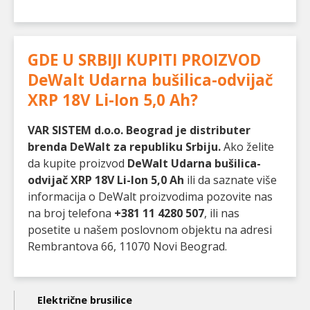
GDE U SRBIJI KUPITI PROIZVOD
DeWalt Udarna bušilica-odvijač
XRP 18V Li-Ion 5,0 Ah
?
VAR SISTEM d.o.o. Beograd je distributer
brenda DeWalt za republiku Srbiju.
Ako želite
da kupite proizvod
DeWalt Udarna bušilica-
odvijač XRP 18V Li-Ion 5,0 Ah
ili da saznate više
informacija o DeWalt proizvodima pozovite nas
na broj telefona
+381 11 4280 507
, ili nas
posetite u našem poslovnom objektu na adresi
Rembrantova 66, 11070 Novi Beograd.
Main
Električne brusilice