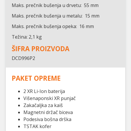
Maks. prečnik bušenja u drvetu: 55 mm
Maks. prečnik bušenja u metalu: 15 mm
Maks. prečnik bušenja opeka: 16 mm
Težina: 2,1 kg
ŠIFRA PROIZVODA
DCD996P2
PAKET OPREME
2 XR Li-Ion baterija
Višenaponski XR punjač
Zakačaljka za kaiš
Magnetni držač biceva
Podesiva bošna drška
TSTAK kofer