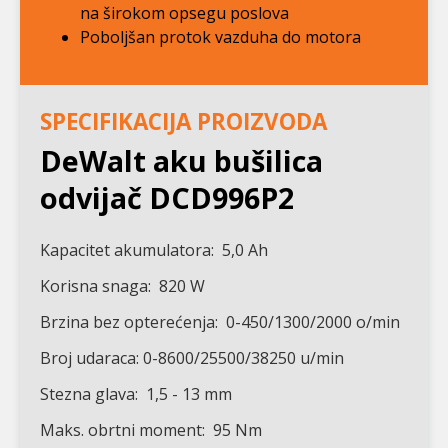
na širokom opsegu poslova
Poboljšan protok vazduha do motora
SPECIFIKACIJA PROIZVODA
DeWalt aku bušilica
odvijač DCD996P2
Kapacitet akumulatora: 5,0 Ah
Korisna snaga: 820 W
Brzina bez opterećenja: 0-450/1300/2000 o/min
Broj udaraca: 0-8600/25500/38250 u/min
Stezna glava: 1,5 - 13 mm
Maks. obrtni moment: 95 Nm