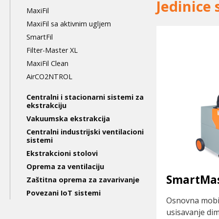
level
Jedinice
MaxiFil
MaxiFil sa aktivnim ugljem
SmartFil
Filter-Master XL
MaxiFil Clean
AirCO2NTROL
Centralni i stacionarni sistemi za
ekstrakciju
Vakuumska ekstrakcija
Centralni industrijski ventilacioni
sistemi
Ekstrakcioni stolovi
Oprema za ventilaciju
SmartMa
Zaštitna oprema za zavarivanje
Povezani IoT sistemi
Osnovna mobil
usisavanje dim