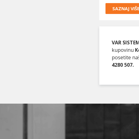
SAZNAJ VIŠ
VAR SISTEM
kupovinu
K
posetite na
4280 507.