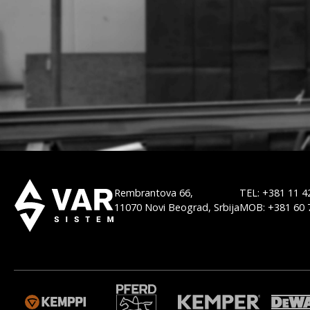
Rembrantova 66,
TEL: +381 11 4
11070 Novi Beograd, Srbija
MOB: +381 60 
M
WELDAS
ORBITALUM
MGM
BODO