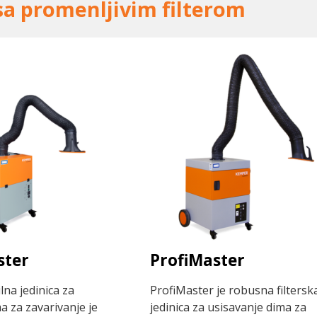
 sa promenljivim filterom
ster
ProfiMaster
na jedinica za
ProfiMaster je robusna filtersk
a za zavarivanje je
jedinica za usisavanje dima za