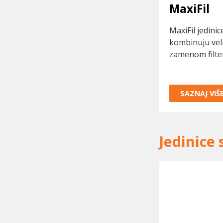
MaxiFil
MaxiFil jedini
kombinuju veli
zamenom filter
SAZNAJ VIŠ
Jedinice