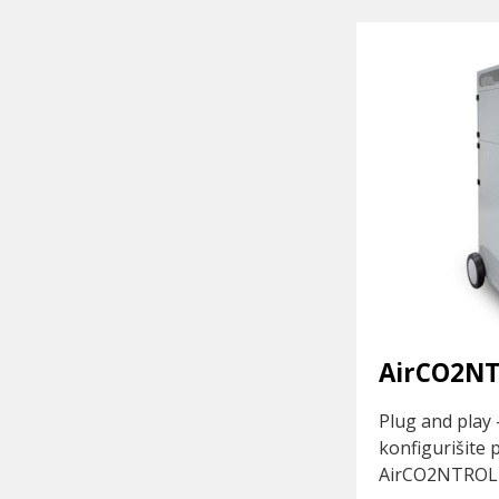
AirCO2N
Plug and play
konfigurišite 
AirCO2NTROL i 