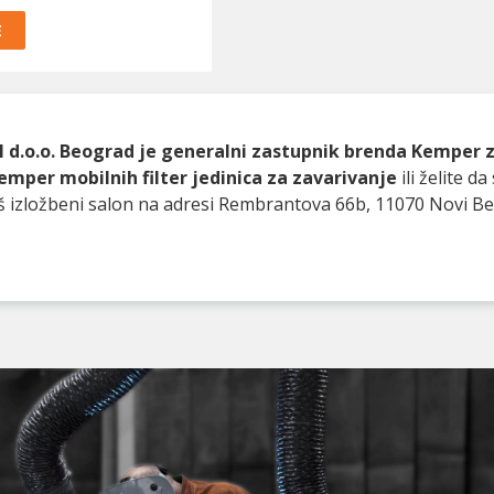
E
 d.o.o. Beograd je generalni zastupnik brenda Kemper za
emper mobilnih filter jedinica
za zavarivanje
ili želite 
š izložbeni salon na adresi Rembrantova 66b, 11070 Novi Beo