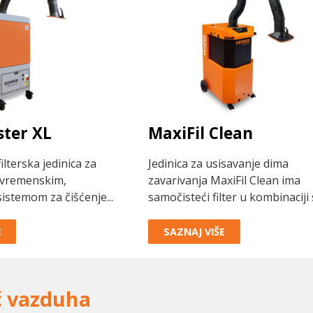
ster XL
MaxiFil Clean
ilterska jedinica za
Jedinica za usisavanje dima
a vremenskim,
zavarivanja MaxiFil Clean ima
stemom za čišćenje...
samočisteći filter u kombinaciji s
E
SAZNAJ VIŠE
č vazduha