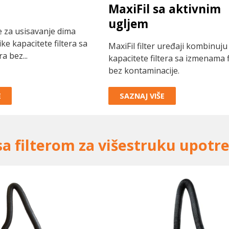
MaxiFil sa aktivnim
ugljem
ce za usisavanje dima
ke kapacitete filtera sa
MaxiFil filter uređaji kombinuju
a bez...
kapacitete filtera sa izmenama f
bez kontaminacije.
E
SAZNAJ VIŠE
 sa filterom za višestruku upotr