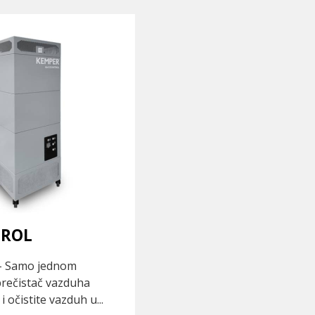
TROL
 - Samo jednom
prečistač vazduha
očistite vazduh u...