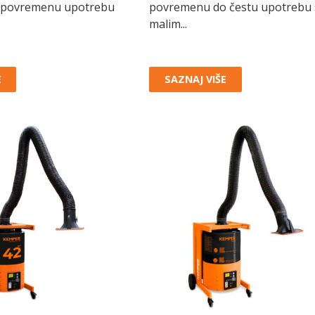
a povremenu upotrebu
povremenu do čestu upotrebu 
malim...
E
SAZNAJ VIŠE