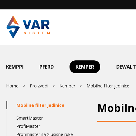
Skip
to
main
content
Main
KEMPPI
PFERD
KEMPER
DEWALT
menu
Breadcrumb
Home
Proizvodi
Kemper
Mobilne filter jedinice
Main
Mobilne
Mobilne filter jedinice
navigation
SmartMaster
3nd
ProfiMaster
Profimaster sa 2 usisne ruke