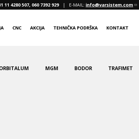
1 11 4280 507, 060 7392 929
| E-MAIL:
info@varsistem.com
JA
CNC
AKCIJA
TEHNIČKA PODRŠKA
KONTAKT
ORBITALUM
MGM
BODOR
TRAFIMET