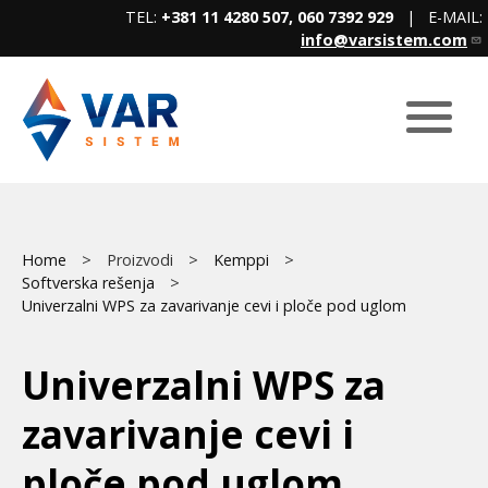
Skip
TEL:
+381 11 4280 507, 060 7392 929
| E-MAIL:
to
info@varsistem.com
main
content
Breadcrumb
Main
Home
Proizvodi
Kemppi
Softverska rešenja
menu
Univerzalni WPS za zavarivanje cevi i ploče pod uglom
Univerzalni WPS za
zavarivanje cevi i
ploče pod uglom