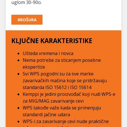
uglom 30-90o.
BROŠURA
KLJUČNE KARAKTERISTIKE
Ušteda vremena i novca
Nema potrebe za sticanjem posebne
ekspertize
Svi WPS pogodni su za sve marke
zavarivačkih mašina koje se pridržavaju
standarda ISO 15612 i ISO 15614
Kemppi je jedini proizvođač koji nudi WPS-e
za MIG/MAG zavarivanje cevi
WPS takođe važe kada se primenjuju
standardi jačine udara
WPS-i za zavarivanje cevi nude praktične