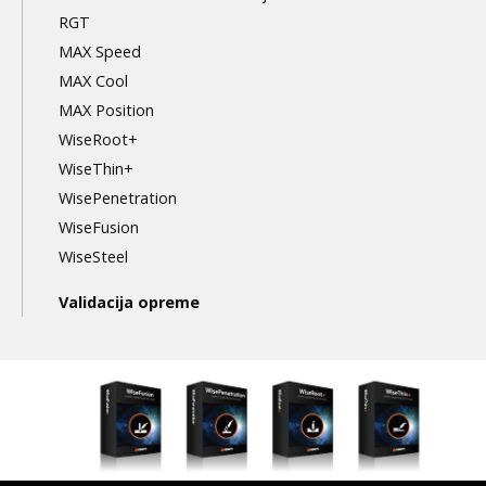
RGT
MAX Speed
MAX Cool
MAX Position
WiseRoot+
WiseThin+
WisePenetration
WiseFusion
WiseSteel
Validacija opreme