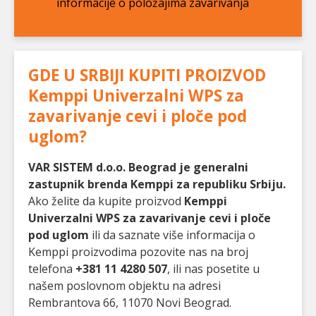
informacije o položajima zavarivanja
GDE U SRBIJI KUPITI PROIZVOD
Kemppi Univerzalni WPS za
zavarivanje cevi i ploče pod
uglom
?
VAR SISTEM d.o.o. Beograd je generalni
zastupnik brenda Kemppi za republiku Srbiju.
Ako želite da kupite proizvod
Kemppi
Univerzalni WPS za zavarivanje cevi i ploče
pod uglom
ili da saznate više informacija o
Kemppi proizvodima pozovite nas na broj
telefona
+381 11 4280 507
, ili nas posetite u
našem poslovnom objektu na adresi
Rembrantova 66, 11070 Novi Beograd.