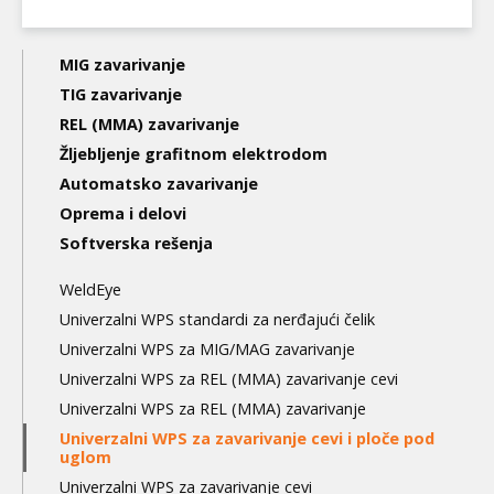
Main
MIG zavarivanje
navigation
TIG zavarivanje
REL (MMA) zavarivanje
3nd
Žljebljenje grafitnom elektrodom
level
Automatsko zavarivanje
Oprema i delovi
Softverska rešenja
WeldEye
Univerzalni WPS standardi za nerđajući čelik
Univerzalni WPS za MIG/MAG zavarivanje
Univerzalni WPS za REL (MMA) zavarivanje cevi
Univerzalni WPS za REL (MMA) zavarivanje
Univerzalni WPS za zavarivanje cevi i ploče pod
uglom
Univerzalni WPS za zavarivanje cevi