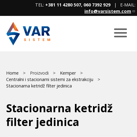
Skip
TEL:
+381 11 4280 507, 060 7392 929
| E-MAIL:
to
info@varsistem.com
main
content
Breadcrumb
Main
Home
Proizvodi
Kemper
Centralni i stacionarni sistemi za ekstrakciju
menu
Stacionarna ketridž filter jedinica
Stacionarna ketridž
filter jedinica