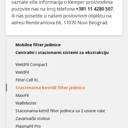
saznate više informacija o Kemper proizvodima
pozovite nas na broj telefona
+381 11 4280 507
,
ili nas posetite u našem poslovnom objektu na
adresi Rembrantova 66, 11070 Novi Beograd.
Main
Mobilne filter jedinice
navigation
Centralni i stacionarni sistemi za ekstrakciju
3nd
WeldFil Compact
level
WeldFil
Filter-Cell XL
Stacionarna ketridž filter jedinica
MaxiFil
WallMaster
Stacionarna ketriž filter jedinica sa 2 usisne ruke
Zavarivački stolovi
PlasmaFil Pro