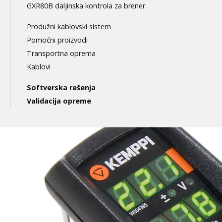
GXR80B daljinska kontrola za brener
Produžni kablovski sistem
Pomoćni proizvodi
Transportna oprema
Kablovi
Softverska rešenja
Validacija opreme