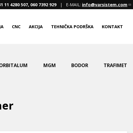
1 11 4280 507, 060 7392 929
| E-MAIL:
info@varsistem.com
JA
CNC
AKCIJA
TEHNIČKA PODRŠKA
KONTAKT
ORBITALUM
MGM
BODOR
TRAFIMET
ner