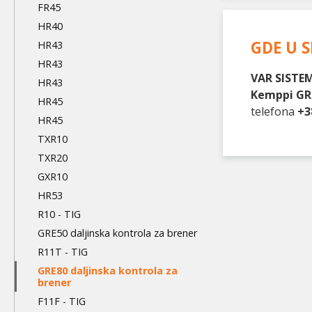
FR45
HR40
GDE U S
HR43
HR43
VAR SISTEM
HR43
Kemppi GRE
HR45
telefona
+3
HR45
TXR10
TXR20
GXR10
HR53
R10 - TIG
GRE50 daljinska kontrola za brener
R11T - TIG
GRE80 daljinska kontrola za
brener
F11F - TIG