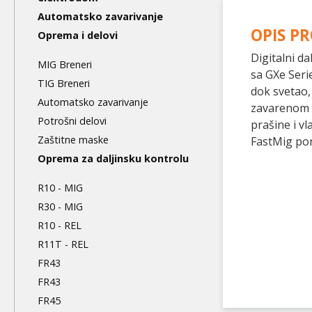
level
Automatsko zavarivanje
OPIS P
Oprema i delovi
Digitalni d
MIG Breneri
sa GXe Seri
TIG Breneri
dok svetao, 
Automatsko zavarivanje
zavarenom s
Potrošni delovi
prašine i v
Zaštitne maske
FastMig po
Oprema za daljinsku kontrolu
R10 - MIG
R30 - MIG
R10 - REL
R11T - REL
FR43
FR43
FR45