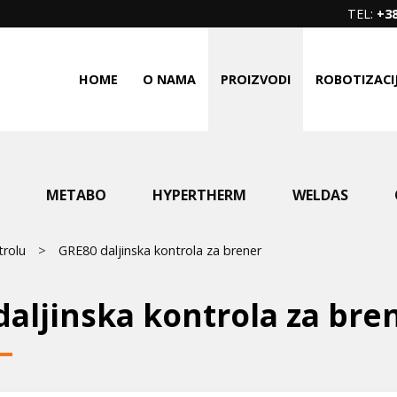
TEL:
+38
HOME
O NAMA
PROIZVODI
ROBOTIZACI
METABO
HYPERTHERM
WELDAS
trolu
GRE80 daljinska kontrola za brener
aljinska kontrola za bre