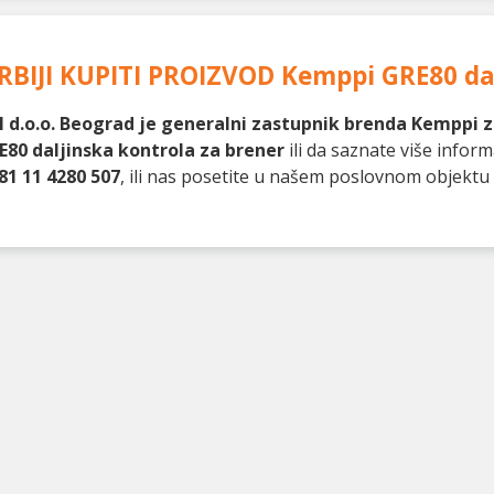
RBIJI KUPITI PROIZVOD
Kemppi GRE80 dal
 d.o.o. Beograd je generalni zastupnik brenda Kemppi za
80 daljinska kontrola za brener
ili da saznate više infor
81 11 4280 507
, ili nas posetite u našem poslovnom objekt