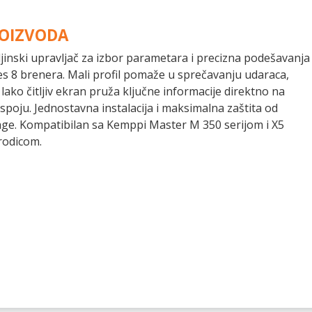
ROIZVODA
aljinski upravljač za izbor parametara i precizna podešavanja
es 8 brenera. Mali profil pomaže u sprečavanju udaraca,
lako čitljiv ekran pruža ključne informacije direktno na
poju. Jednostavna instalacija i maksimalna zaštita od
lage. Kompatibilan sa Kemppi Master M 350 serijom i X5
rodicom.