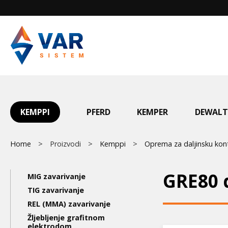
Skip
to
main
content
Main
KEMPPI
PFERD
KEMPER
DEWALT
menu
Breadcrumb
Home
Proizvodi
Kemppi
Oprema za daljinsku kon
Main
GRE80 d
MIG zavarivanje
navigation
TIG zavarivanje
REL (MMA) zavarivanje
3nd
Žljebljenje grafitnom
elektrodom