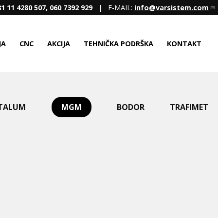
1 11 4280 507, 060 7392 929
| E-MAIL:
info@varsistem.com
JA
CNC
AKCIJA
TEHNIČKA PODRŠKA
KONTAKT
TALUM
MGM
BODOR
TRAFIMET