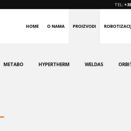
TEL:
+38
HOME
O NAMA
PROIZVODI
ROBOTIZACI
METABO
HYPERTHERM
WELDAS
ORBI