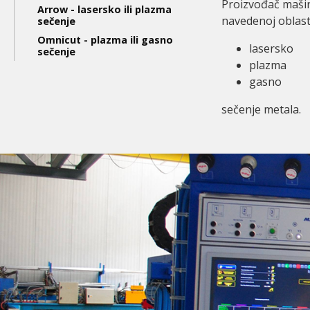
level
Proizvođač mašina
Arrow - lasersko ili plazma
navedenoj oblast
sečenje
Omnicut - plazma ili gasno
lasersko
sečenje
plazma
gasno
sečenje metala.