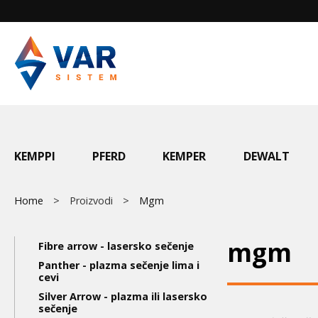
Skip
to
main
content
Main
KEMPPI
PFERD
KEMPER
DEWALT
menu
Breadcrumb
Home
Proizvodi
Mgm
Main
mgm
Fibre arrow - lasersko sečenje
navigation
Panther - plazma sečenje lima i
cevi
3nd
Silver Arrow - plazma ili lasersko
sečenje