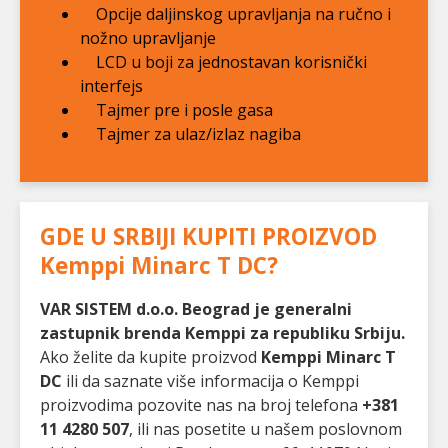
Opcije daljinskog upravljanja na ručno i
nožno upravljanje
LCD u boji za jednostavan korisnički
interfejs
Tajmer pre i posle gasa
Tajmer za ulaz/izlaz nagiba
GDE U SRBIJI KUPITI PROIZVOD
Kemppi Minarc T DC
?
VAR SISTEM d.o.o. Beograd je generalni
zastupnik brenda Kemppi za republiku Srbiju.
Ako želite da kupite proizvod
Kemppi Minarc T
DC
ili da saznate više informacija o Kemppi
proizvodima pozovite nas na broj telefona
+381
11 4280 507
, ili nas posetite u našem poslovnom