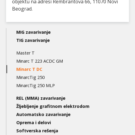
objektu na adresi Rembrantova 66, 11070 Novi
Beograd.
Main
MIG zavarivanje
navigation
TIG zavarivanje
3nd
Master T
level
Minarc T 223 ACDC GM
Minarc T DC
MinarcTig 250
MinarcTig 250 MLP
REL (MMA) zavarivanje
Žljebljenje grafitnom elektrodom
Automatsko zavarivanje
Oprema i delovi
Softverska rešenja