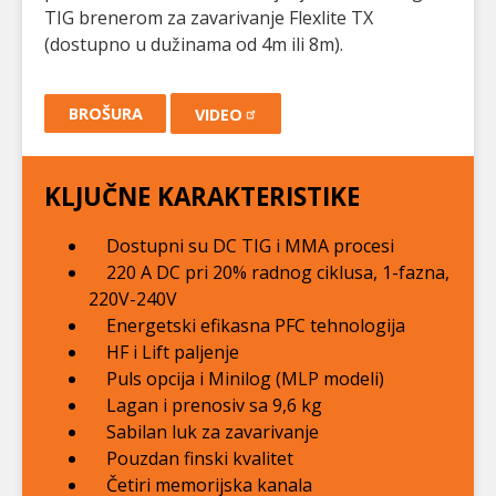
TIG brenerom za zavarivanje Flexlite TX
(dostupno u dužinama od 4m ili 8m).
BROŠURA
VIDEO
KLJUČNE KARAKTERISTIKE
Dostupni su DC TIG i MMA procesi
220 A DC pri 20% radnog ciklusa, 1-fazna,
220V-240V
Energetski efikasna PFC tehnologija
HF i Lift paljenje
Puls opcija i Minilog (MLP modeli)
Lagan i prenosiv sa 9,6 kg
Sabilan luk za zavarivanje
Pouzdan finski kvalitet
Četiri memorijska kanala