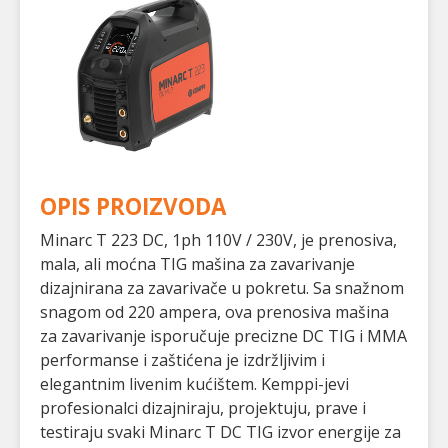
OPIS PROIZVODA
Minarc T 223 DC, 1ph 110V / 230V, je prenosiva,
mala, ali moćna TIG mašina za zavarivanje
dizajnirana za zavarivače u pokretu. Sa snažnom
snagom od 220 ampera, ova prenosiva mašina
za zavarivanje isporučuje precizne DC TIG i MMA
performanse i zaštićena je izdržljivim i
elegantnim livenim kućištem. Kemppi-jevi
profesionalci dizajniraju, projektuju, prave i
testiraju svaki Minarc T DC TIG izvor energije za