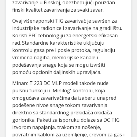
zavarivanje u Finskoj, obezbeđujući pouzdan
finski kvalitet zavarivanja za svaki zavar.
Ovaj višenaponski TIG zavarivač je savršen za
industrijske radionice i zavarivanje na gradilištu.
Koristi PFC tehnologiju za energetski efikasan
rad. Standardne karakteristike uključuju
kontrolu gasa pre i posle protoka, regulaciju
vremena nagiba, memorijske kanale i
podešavanja snage koja se mogu izvršiti
pomoću opcionih daljinskih upravljača.
Minarc T 223 DC MLP modeli takođe nude
pulsnu funkciju i 'Minilog' kontrolu, koja
omogućava zavarivačima da izaberu unapred
podešene nivoe snage tokom zavarivanja
direktno sa standardnog prekidača okidača
gorionika. Paketi za isporuku dolaze sa DC TIG
izvorom napajanja, trakom za nošenje,
povratnim kablom za uzemljenje, crevom za gas i