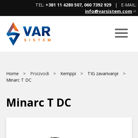
Skip
TEL:
+381 11 4280 507, 060 7392 929
| E-MAIL:
to
info@varsistem.com
main
content
Breadcrumb
Main
Home
Proizvodi
Kemppi
TIG zavarivanje
Minarc T DC
menu
Minarc T DC