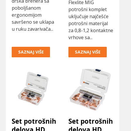
drška brenera sa
Flexlite MIG
poboljšanom
potrošni komplet
ergonomijom
uključuje najčešće
savršeno se uklapa
potrošni materijal
u ruku zavarivača...
za 0,8-1,2 kontaktne
vrhove sa...
SAZNAJ VIŠE
SAZNAJ VIŠE
Set potrošnih
Set potrošnih
delova HD
delova HD