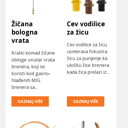
Žičana
Cev vodilice
bologna
za žicu
vrata
Cev vodilice za žicu
usmerava fokusira
Kratki komad žičane
žicu za punjenje ka
obloge unutar vrata
ulošku žice brenera
brenera, koji se
kada žica prelazi iz...
koristi kod gasno-
hlađenih MIG
brenera sa...
SAZNAJ VIŠE
SAZNAJ VIŠE