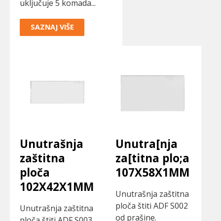
uključuje 5 komada...
SAZNAJ VIŠE
Unutrašnja
Unutra[nja
zaštitna
za[titna plo;a
ploča
107X58X1MM
102X42X1MM
Unutrašnja zaštitna
ploča štiti ADF S002
Unutrašnja zaštitna
od prašine.
ploča štiti ADF S003