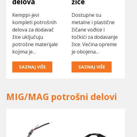
delova
žice
Kemppi-jevi
Dostupne su
kompleti potrošnih
metalne i plastične
delova za dodavač
žičane vođice i
žice uključuju
točkići za dodavanje
potrošne materijale
žice. Većina opreme
kojima je...
je obojena...
SAZNAJ VIŠE
SAZNAJ VIŠE
MIG/MAG potrošni delovi