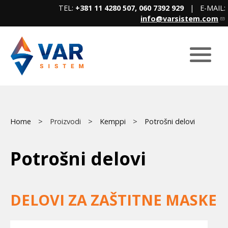
Skip
TEL:
+381 11 4280 507, 060 7392 929
| E-MAIL:
to
info@varsistem.com
main
content
Breadcrumb
Main
Home
Proizvodi
Kemppi
Potrošni delovi
menu
Potrošni delovi
DELOVI ZA ZAŠTITNE MASKE