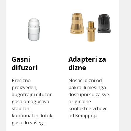
Gasni
Adapteri za
difuzori
dizne
Precizno
Nosači dizni od
proizveden,
bakra ili mesinga
dugotrajni difuzor
dostupni su za sve
gasa omogućava
originalne
stabilan i
kontaktne vrhove
kontinualan dotok
od Kemppi-ja.
gasa do vašeg...