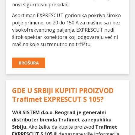
novi sigurnosni prekidač.
Asortiman EXPRESCUT gorionika pokriva široko
polje primene, od 20 do 150 A za mašine sa i bez
visokofrekventnog paljenja. EXPRESCUT nudi
širok spektar konektora koji odgovaraju većini
mašina koje su trenutno na tržištu.
BROŠURA
GDE U SRBIJI KUPITI PROIZVOD
Trafimet EXPRESCUT S 105
?
VAR SISTEM d.o.o. Beograd je generalni
distributer brenda Trafimet za republiku
Srbiju.
Ako želite da kupite proizvod
Trafimet
EXPRESCUT S 105
ili da saznate više informacija