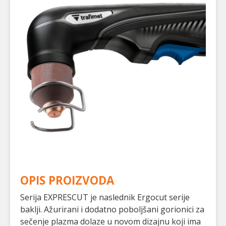
OPIS PROIZVODA
Serija EXPRESCUT je naslednik Ergocut serije
baklji. Ažurirani i dodatno poboljšani gorionici za
sečenje plazma dolaze u novom dizajnu koji ima