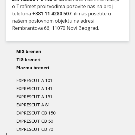
o Trafimet proizvodima pozovite nas na broj
telefona
+381 11 4280 507
, ili nas posetite u
našem poslovnom objektu na adresi
Rembrantova 66, 11070 Novi Beograd.
Main
MIG breneri
navigation
TIG breneri
Plazma breneri
3nd
level
EXPRESCUT A 101
EXPRESCUT A 141
EXPRESCUT A 151
EXPRESCUT A 81
EXPRESCUT CB 150
EXPRESCUT CB 50
EXPRESCUT CB 70