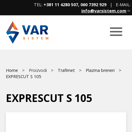
Skip
TEL:
+381 11 4280 507, 060 7392 929
| E-MAIL:
to
info@varsistem.com
main
content
Breadcrumb
Main
Home
Proizvodi
Trafimet
Plazma breneri
EXPRESCUT S 105
menu
EXPRESCUT S 105