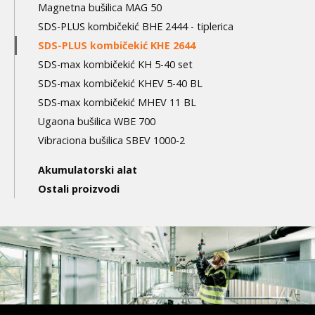
Magnetna bušilica MAG 50
SDS-PLUS kombičekić BHE 2444 - tiplerica
SDS-PLUS kombičekić KHE 2644
SDS-max kombičekić KH 5-40 set
SDS-max kombičekić KHEV 5-40 BL
SDS-max kombičekić MHEV 11 BL
Ugaona bušilica WBE 700
Vibraciona bušilica SBEV 1000-2
Akumulatorski alat
Ostali proizvodi