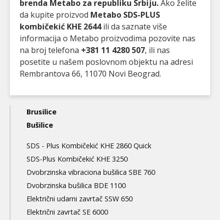
brenda Metabo za republiku Srbiju.
Ako želite
da kupite proizvod
Metabo SDS-PLUS
kombičekić KHE 2644
ili da saznate više
informacija o Metabo proizvodima pozovite nas
na broj telefona
+381 11 4280 507
, ili nas
posetite u našem poslovnom objektu na adresi
Rembrantova 66, 11070 Novi Beograd.
Main
Brusilice
navigation
Bušilice
3nd
SDS - Plus Kombičekić KHE 2860 Quick
level
SDS-Plus Kombičekić KHE 3250
Dvobrzinska vibraciona bušilica SBE 760
Dvobrzinska bušilica BDE 1100
Električni udarni zavrtač SSW 650
Električni zavrtač SE 6000