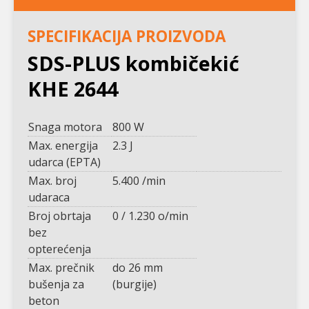
SPECIFIKACIJA PROIZVODA
SDS-PLUS kombičekić
KHE 2644
Snaga motora
800 W
Max. energija
2.3 J
udarca (EPTA)
Max. broj
5.400 /min
udaraca
Broj obrtaja
0 / 1.230 o/min
bez
opterećenja
Max. prečnik
do 26 mm
bušenja za
(burgije)
beton