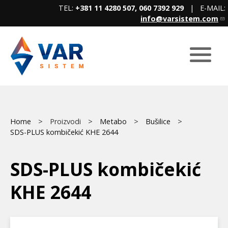
Skip
TEL:
+381 11 4280 507, 060 7392 929
| E-MAIL:
to
info@varsistem.com
main
content
Breadcrumb
Main
Home
Proizvodi
Metabo
Bušilice
SDS-PLUS kombičekić KHE 2644
menu
SDS-PLUS kombičekić
KHE 2644