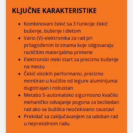
KLJUČNE KARAKTERISTIKE
Kombinovani čekić sa 3 funkcije: čekić
bušenje, bušenje i dletom
Vario (V)-elektronika za rad pri
prilagođenim brzinama koje odgovaraju
različitim materijalima primene
Elektronski meki start za precizno bušenje
na mestu
Čekić visokih performansi, precizno
montiran u kućište od legure aluminijuma:
dugotrajan i robustan
Metabo S-automatsko sigurnosno kvačilo:
mehaničko odvajanje pogona za bezbedan
rad ako se bušilica neočekivano zaustavi
Prekidač sa zaključavanjem za udoban rad
u neprekidnom radu