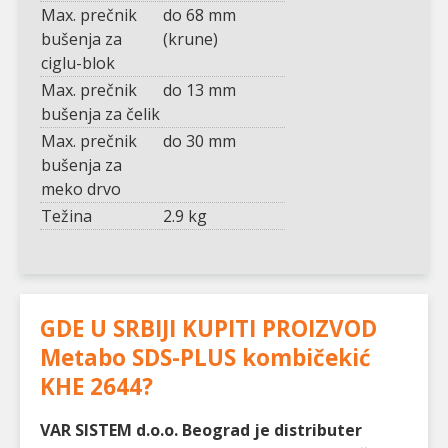
Max. prečnik
do 68 mm
bušenja za
(krune)
ciglu-blok
Max. prečnik
do 13 mm
bušenja za čelik
Max. prečnik
do 30 mm
bušenja za
meko drvo
Težina
2.9 kg
GDE U SRBIJI KUPITI PROIZVOD
Metabo SDS-PLUS kombičekić
KHE 2644
?
VAR SISTEM d.o.o. Beograd je distributer