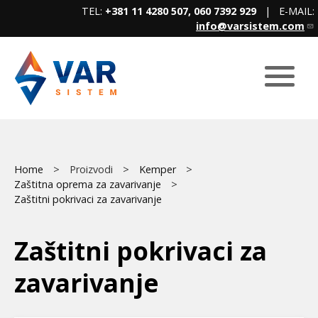
Skip
TEL:
+381 11 4280 507, 060 7392 929
| E-MAIL:
to
info@varsistem.com
main
content
Breadcrumb
Main
Home
Proizvodi
Kemper
Zaštitna oprema za zavarivanje
menu
Zaštitni pokrivaci za zavarivanje
Zaštitni pokrivaci za
zavarivanje