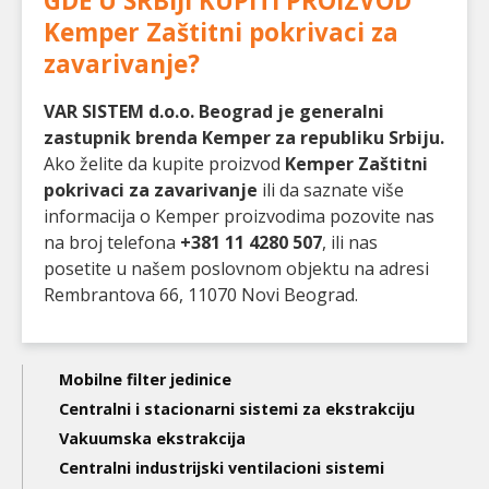
GDE U SRBIJI KUPITI PROIZVOD
Kemper Zaštitni pokrivaci za
zavarivanje
?
VAR SISTEM d.o.o. Beograd je generalni
zastupnik brenda Kemper za republiku Srbiju.
Ako želite da kupite proizvod
Kemper Zaštitni
pokrivaci za zavarivanje
ili da saznate više
informacija o Kemper proizvodima pozovite nas
na broj telefona
+381 11 4280 507
, ili nas
posetite u našem poslovnom objektu na adresi
Rembrantova 66, 11070 Novi Beograd.
Main
Mobilne filter jedinice
navigation
Centralni i stacionarni sistemi za ekstrakciju
Vakuumska ekstrakcija
3nd
Centralni industrijski ventilacioni sistemi