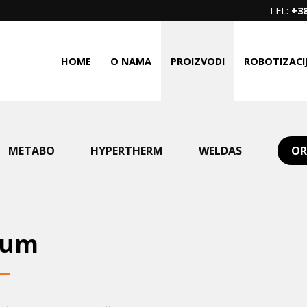
TEL:
+38
HOME
O NAMA
PROIZVODI
ROBOTIZACI
METABO
HYPERTHERM
WELDAS
OR
lum