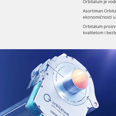
level
Orbitalum je vode
Asortiman Orbita
ekonomičnosti u
Orbitalum proizvo
kvalitetom i bez