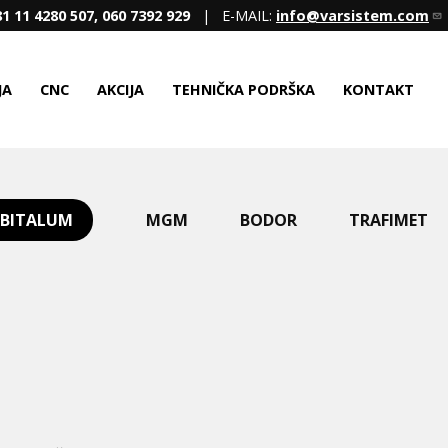
1 11 4280 507, 060 7392 929
| E-MAIL:
info@varsistem.com
JA
CNC
AKCIJA
TEHNIČKA PODRŠKA
KONTAKT
BITALUM
MGM
BODOR
TRAFIMET