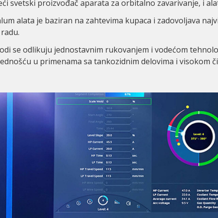
ći svetski proizvođač aparata za orbitalno zavarivanje, i alat
lum alata je baziran na zahtevima kupaca i zadovoljava najv
 radu.
di se odlikuju jednostavnim rukovanjem i vodećom tehnologi
bednošću u primenama sa tankozidnim delovima i visokom či