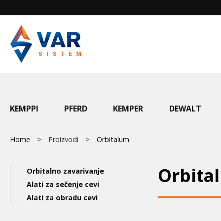
Skip
to
main
content
Main
KEMPPI
PFERD
KEMPER
DEWALT
menu
Breadcrumb
Home
Proizvodi
Orbitalum
Main
Orbita
Orbitalno zavarivanje
navigation
Alati za sečenje cevi
Alati za obradu cevi
3nd