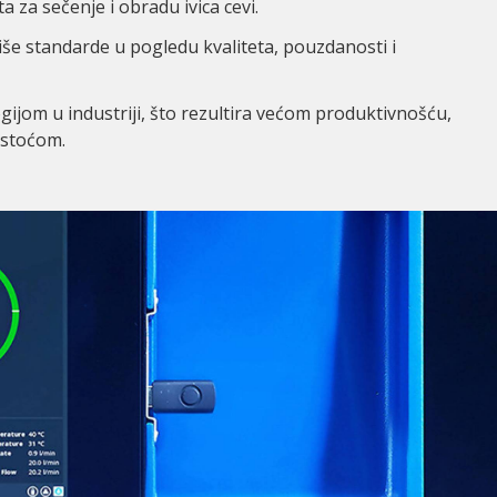
a za sečenje i obradu ivica cevi.
iše standarde u pogledu kvaliteta, pouzdanosti i
jom u industriji, što rezultira većom produktivnošću,
stoćom.