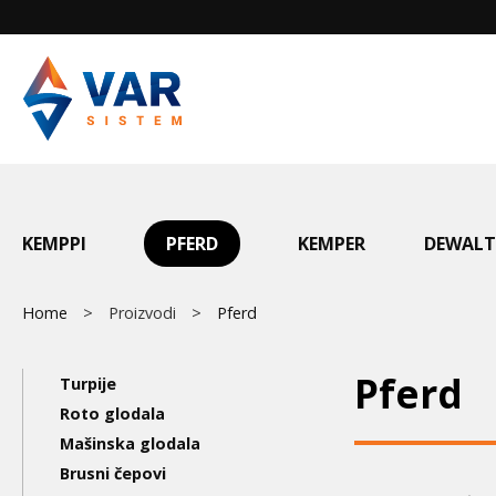
Skip
to
main
content
Main
KEMPPI
PFERD
KEMPER
DEWALT
menu
Breadcrumb
Home
Proizvodi
Pferd
Main
Pferd
Turpije
navigation
Roto glodala
Mašinska glodala
3nd
Brusni čepovi