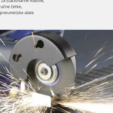
 za stacionarne mašine,
ručne četke,
i pneumetske alate