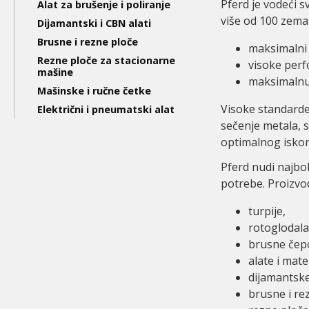
level
Pferd je vodeći s
Alat za brušenje i poliranje
više od 100 zema
Dijamantski i CBN alati
Brusne i rezne ploče
maksimalni 
Rezne ploče za stacionarne
visoke per
mašine
maksimalnu 
Mašinske i ručne četke
Visoke standarde 
Električni i pneumatski alat
sečenje metala, s
optimalnog iskor
Pferd nudi najbol
potrebe. Proizvo
turpije,
rotoglodala
brusne čep
alate i mate
dijamantske
brusne i re