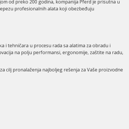
cijom od preko 200 godina, kompanija Pferd je prisutna u
lepezu profesionalnih alata koji obezbeđuju
ka i tehničara u procesu rada sa alatima za obradu i
novacija na polju performansi, ergonomije, zaštite na radu,
 za cilj pronalaženja najboljeg rešenja za Vaše proizvodne