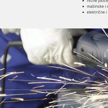
rezne ploče
mašinske i 
električne 