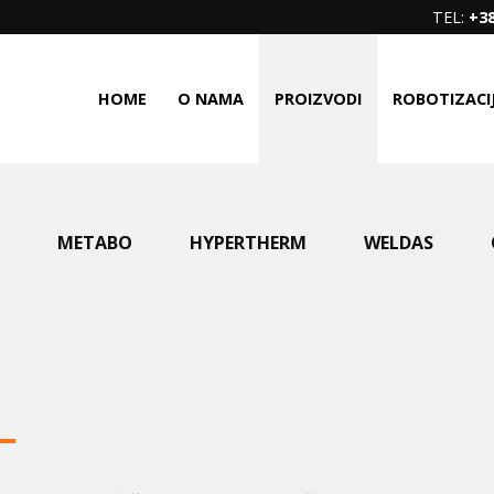
TEL:
+38
HOME
O NAMA
PROIZVODI
ROBOTIZACI
METABO
HYPERTHERM
WELDAS