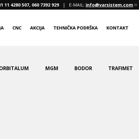
1 11 4280 507, 060 7392 929
| E-MAIL:
info@varsistem.com
JA
CNC
AKCIJA
TEHNIČKA PODRŠKA
KONTAKT
ORBITALUM
MGM
BODOR
TRAFIMET