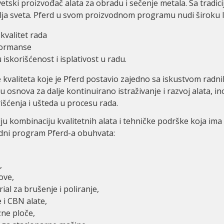
vetski proizvođač alata za obradu i sečenje metala. Sa tradi
lja sveta. Pferd u svom proizvodnom programu nudi široku 
kvalitet rada
formanse
iskorišćenost i isplativost u radu.
kvaliteta koje je Pferd postavio zajedno sa iskustvom radni
u osnova za dalje kontinuirano istraživanje i razvoj alata, i
išćenja i ušteda u procesu rada.
ju kombinaciju kvalitetnih alata i tehničke podrške koja ima
dni program Pferd-a obuhvata:
,
ove,
rial za brušenje i poliranje,
 i CBN alate,
zne ploče,