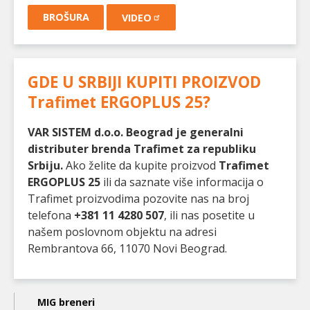
BROŠURA
VIDEO
GDE U SRBIJI KUPITI PROIZVOD
Trafimet ERGOPLUS 25
?
VAR SISTEM d.o.o. Beograd je generalni
distributer brenda Trafimet za republiku
Srbiju.
Ako želite da kupite proizvod
Trafimet
ERGOPLUS 25
ili da saznate više informacija o
Trafimet proizvodima pozovite nas na broj
telefona
+381 11 4280 507
, ili nas posetite u
našem poslovnom objektu na adresi
Rembrantova 66, 11070 Novi Beograd.
Main
MIG breneri