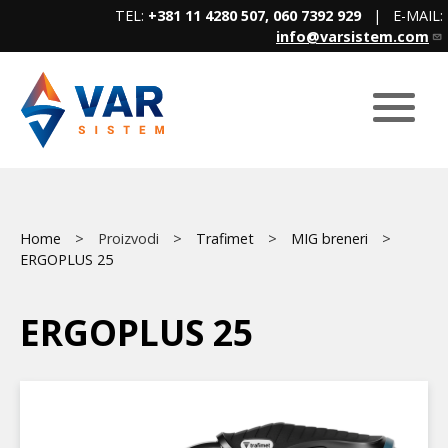
Skip
TEL:
+381 11 4280 507, 060 7392 929
| E-MAIL:
to
info@varsistem.com
main
content
Breadcrumb
Main
Home
Proizvodi
Trafimet
MIG breneri
ERGOPLUS 25
menu
ERGOPLUS 25