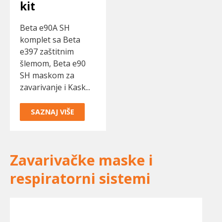
kit
Beta e90A SH
komplet sa Beta
e397 zaštitnim
šlemom, Beta e90
SH maskom za
zavarivanje i Kask...
SAZNAJ VIŠE
Zavarivačke maske i
respiratorni sistemi