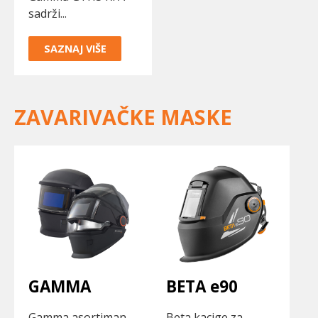
sadrži...
SAZNAJ VIŠE
ZAVARIVAČKE MASKE
GAMMA
BETA e90
Gamma asortiman
Beta kacige za