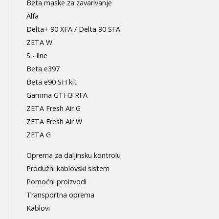
Beta maske za zavarivanje
Alfa
Delta+ 90 XFA / Delta 90 SFA
ZETA W
S - line
Beta e397
Beta e90 SH kit
Gamma GTH3 RFA
ZETA Fresh Air G
ZETA Fresh Air W
ZETA G
Oprema za daljinsku kontrolu
Produžni kablovski sistem
Pomoćni proizvodi
Transportna oprema
Kablovi