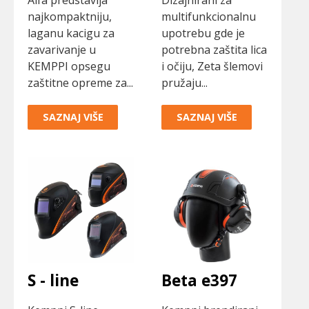
Alfa predstavlja
Dizajnirani za
najkompaktniju,
multifunkcionalnu
laganu kacigu za
upotrebu gde je
zavarivanje u
potrebna zaštita lica
KEMPPI opsegu
i očiju, Zeta šlemovi
zaštitne opreme za...
pružaju...
SAZNAJ VIŠE
SAZNAJ VIŠE
S - line
Beta e397