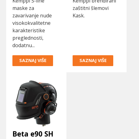
Kemppi S-line
Kemppi brendirani
maske za
zaštitni šlemovi
zavarivanje nude
Kask.
visokokvalitetne
karakteristike
preglednosti,
dodatnu...
SAZNAJ VIŠE
SAZNAJ VIŠE
Beta e90 SH