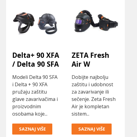
Delta+ 90 XFA
ZETA Fresh
/ Delta 90 SFA
Air W
Modeli Delta 90 SFA
Dobijte najbolju
i Delta + 90 XFA
zaštitu i udobnost
pružaju zaštitu
za zavarivanje ili
glave zavarivačima i
sečenje. Zeta Fresh
proizvodnim
Air je kompletan
osobama koje...
sistem...
SAZNAJ VIŠE
SAZNAJ VIŠE