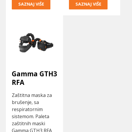
SAZNAJ VIŠE
SAZNAJ VIŠE
Gamma GTH3
RFA
Zaštitna maska za
brušenje, sa
respiratornim
sistemom. Paleta
zaštitnih maski
Gamma GTH3 RFA