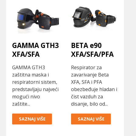
GAMMA GTH3
BETA e90
XFA/SFA
XFA/SFA/PFA
GAMMA GTH3
Respirator za
zaštitna maska i
zavarivanje Beta
respiratorni sistem,
XFA, SFA i PFA
predstavljaju najveći
obezbeđuje hladan i
mogući nivo
čist vazduh za
zaštite...
disanje, bilo od...
SAZNAJ VIŠE
SAZNAJ VIŠE