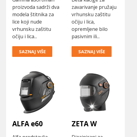
proizvoda sadrži dva
zavarivanje pružaju
modela štitnika za
vrhunsku zaštitu
lice koji nude
očiju i lica,
vrhunsku zaštitu
opremljene bilo
očiju i lica...
pasivnim ili...
SAZNAJ VIŠE
SAZNAJ VIŠE
ALFA e60
ZETA W