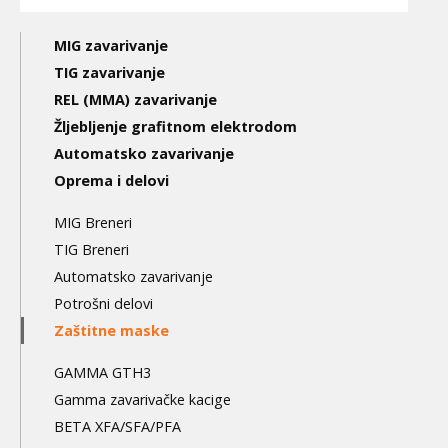
Main
MIG zavarivanje
navigation
TIG zavarivanje
REL (MMA) zavarivanje
3nd
Žljebljenje grafitnom elektrodom
level
Automatsko zavarivanje
Oprema i delovi
MIG Breneri
TIG Breneri
Automatsko zavarivanje
Potrošni delovi
Zaštitne maske
GAMMA GTH3
Gamma zavarivačke kacige
BETA XFA/SFA/PFA