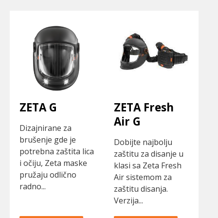
ZETA G
ZETA Fresh
Air G
Dizajnirane za
brušenje gde je
Dobijte najbolju
potrebna zaštita lica
zaštitu za disanje u
i očiju, Zeta maske
klasi sa Zeta Fresh
pružaju odlično
Air sistemom za
radno...
zaštitu disanja.
Verzija...