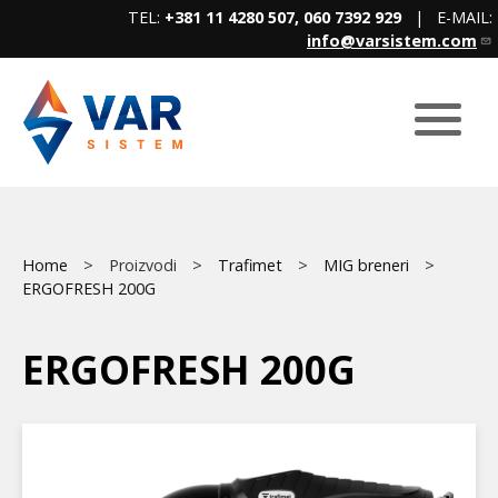
Skip
TEL:
+381 11 4280 507, 060 7392 929
| E-MAIL:
to
info@varsistem.com
main
content
Breadcrumb
Main
Home
Proizvodi
Trafimet
MIG breneri
ERGOFRESH 200G
menu
ERGOFRESH 200G