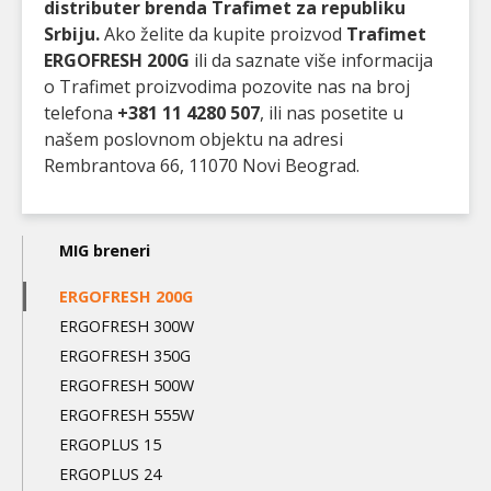
distributer brenda Trafimet za republiku
Srbiju.
Ako želite da kupite proizvod
Trafimet
ERGOFRESH 200G
ili da saznate više informacija
o Trafimet proizvodima pozovite nas na broj
telefona
+381 11 4280 507
, ili nas posetite u
našem poslovnom objektu na adresi
Rembrantova 66, 11070 Novi Beograd.
Main
MIG breneri
navigation
ERGOFRESH 200G
3nd
ERGOFRESH 300W
level
ERGOFRESH 350G
ERGOFRESH 500W
ERGOFRESH 555W
ERGOPLUS 15
ERGOPLUS 24