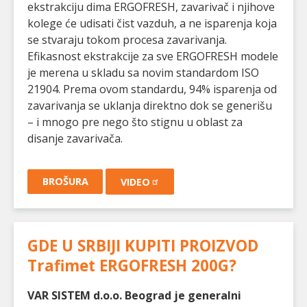
ekstrakciju dima ERGOFRESH, zavarivač i njihove
kolege će udisati čist vazduh, a ne isparenja koja
se stvaraju tokom procesa zavarivanja.
Efikasnost ekstrakcije za sve ERGOFRESH modele
je merena u skladu sa novim standardom ISO
21904. Prema ovom standardu, 94% isparenja od
zavarivanja se uklanja direktno dok se generišu
– i mnogo pre nego što stignu u oblast za
disanje zavarivača.
BROŠURA
VIDEO
GDE U SRBIJI KUPITI PROIZVOD
Trafimet ERGOFRESH 200G
?
VAR SISTEM d.o.o. Beograd je generalni