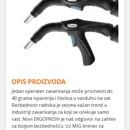
OPIS PROIZVODA
Jedan operater zavarivanja može proizvesti do
40 grama isparenja i čestica u vazduhu na sat.
Bezbednost radnika je veoma važan trend u
industriji zavarivanja za koji se očekuje samo
rast. Novi ERGOFRESH je naš odgovor na zahtev
za boljom bezbednošću. Uz MIG brener za