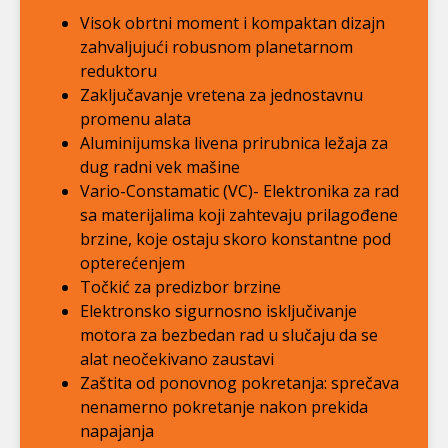
Visok obrtni moment i kompaktan dizajn
zahvaljujući robusnom planetarnom
reduktoru
Zaključavanje vretena za jednostavnu
promenu alata
Aluminijumska livena prirubnica ležaja za
dug radni vek mašine
Vario-Constamatic (VC)- Elektronika za rad
sa materijalima koji zahtevaju prilagođene
brzine, koje ostaju skoro konstantne pod
opterećenjem
Točkić za predizbor brzine
Elektronsko sigurnosno isključivanje
motora za bezbedan rad u slučaju da se
alat neočekivano zaustavi
Zaštita od ponovnog pokretanja: sprečava
nenamerno pokretanje nakon prekida
napajanja