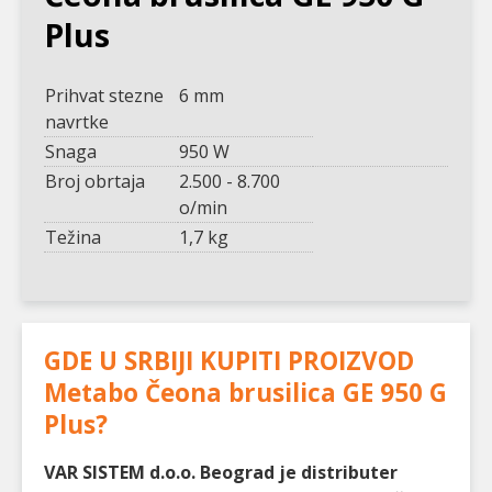
Plus
Prihvat stezne
6 mm
navrtke
Snaga
950 W
Broj obrtaja
2.500 - 8.700
o/min
Težina
1,7 kg
GDE U SRBIJI KUPITI PROIZVOD
Metabo Čeona brusilica GE 950 G
Plus
?
VAR SISTEM d.o.o. Beograd je distributer