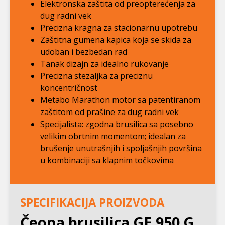
Elektronska zaštita od preopterećenja za
dug radni vek
Precizna kragna za stacionarnu upotrebu
Zaštitna gumena kapica koja se skida za
udoban i bezbedan rad
Tanak dizajn za idealno rukovanje
Precizna stezaljka za preciznu
koncentričnost
Metabo Marathon motor sa patentiranom
zaštitom od prašine za dug radni vek
Specijalista: zgodna brusilica sa posebno
velikim obrtnim momentom; idealan za
brušenje unutrašnjih i spoljašnjih površina
u kombinaciji sa klapnim točkovima
SPECIFIKACIJA PROIZVODA
Čeona brusilica GE 950 G