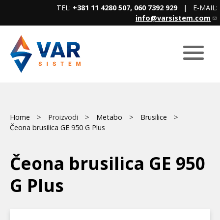
Skip
TEL:
+381 11 4280 507, 060 7392 929
| E-MAIL:
to
info@varsistem.com
main
content
Breadcrumb
Main
Home
Proizvodi
Metabo
Brusilice
Čeona brusilica GE 950 G Plus
menu
Čeona brusilica GE 950
G Plus