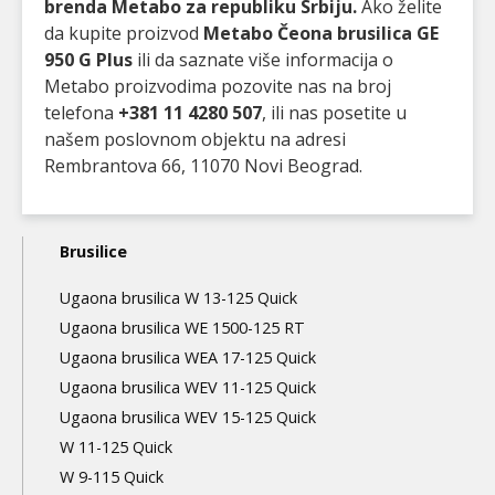
brenda Metabo za republiku Srbiju.
Ako želite
da kupite proizvod
Metabo Čeona brusilica GE
950 G Plus
ili da saznate više informacija o
Metabo proizvodima pozovite nas na broj
telefona
+381 11 4280 507
, ili nas posetite u
našem poslovnom objektu na adresi
Rembrantova 66, 11070 Novi Beograd.
Main
Brusilice
navigation
Ugaona brusilica W 13-125 Quick
3nd
Ugaona brusilica WE 1500-125 RT
level
Ugaona brusilica WEA 17-125 Quick
Ugaona brusilica WEV 11-125 Quick
Ugaona brusilica WEV 15-125 Quick
W 11-125 Quick
W 9-115 Quick