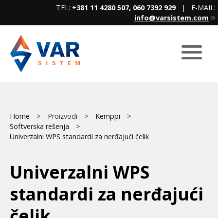
Skip
TEL:
+381 11 4280 507, 060 7392 929
| E-MAIL:
to
info@varsistem.com
main
content
Breadcrumb
Main
Home
Proizvodi
Kemppi
Softverska rešenja
menu
Univerzalni WPS standardi za nerđajući čelik
Univerzalni WPS
standardi za nerđajući
čelik