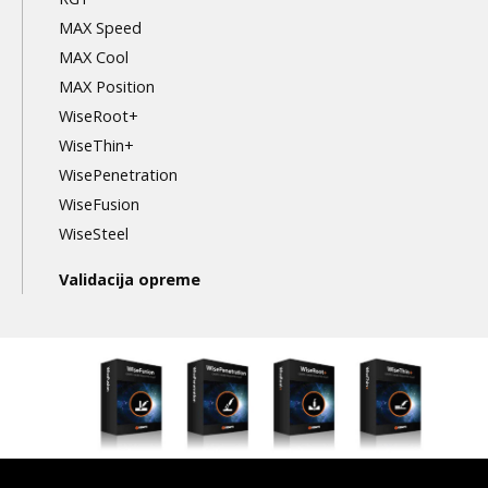
MAX Speed
MAX Cool
MAX Position
WiseRoot+
WiseThin+
WisePenetration
WiseFusion
WiseSteel
Validacija opreme