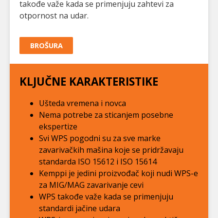
takođe važe kada se primenjuju zahtevi za
otpornost na udar.
BROŠURA
KLJUČNE KARAKTERISTIKE
Ušteda vremena i novca
Nema potrebe za sticanjem posebne
ekspertize
Svi WPS pogodni su za sve marke
zavarivačkih mašina koje se pridržavaju
standarda ISO 15612 i ISO 15614
Kemppi je jedini proizvođač koji nudi WPS-e
za MIG/MAG zavarivanje cevi
WPS takođe važe kada se primenjuju
standardi jačine udara