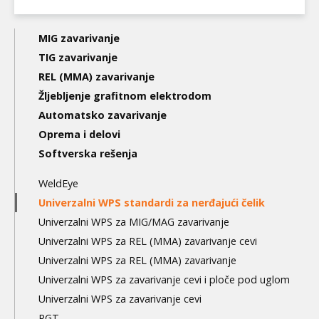
Main
MIG zavarivanje
navigation
TIG zavarivanje
REL (MMA) zavarivanje
3nd
Žljebljenje grafitnom elektrodom
level
Automatsko zavarivanje
Oprema i delovi
Softverska rešenja
WeldEye
Univerzalni WPS standardi za nerđajući čelik
Univerzalni WPS za MIG/MAG zavarivanje
Univerzalni WPS za REL (MMA) zavarivanje cevi
Univerzalni WPS za REL (MMA) zavarivanje
Univerzalni WPS za zavarivanje cevi i ploče pod uglom
Univerzalni WPS za zavarivanje cevi
RGT