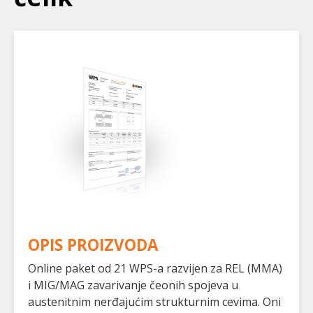
OPIS PROIZVODA
Online paket od 21 WPS-a razvijen za REL (MMA)
i MIG/MAG zavarivanje čeonih spojeva u
austenitnim nerđajućim strukturnim cevima. Oni