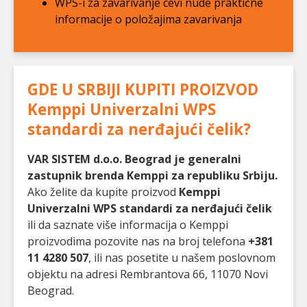
WPS-i za zavarivanje cevi nude praktične
informacije o položajima zavarivanja
GDE U SRBIJI KUPITI PROIZVOD
Kemppi Univerzalni WPS
standardi za nerđajući čelik
?
VAR SISTEM d.o.o. Beograd je generalni
zastupnik brenda Kemppi za republiku Srbiju.
Ako želite da kupite proizvod
Kemppi
Univerzalni WPS standardi za nerđajući čelik
ili da saznate više informacija o Kemppi
proizvodima pozovite nas na broj telefona
+381
11 4280 507
, ili nas posetite u našem poslovnom
objektu na adresi Rembrantova 66, 11070 Novi
Beograd.