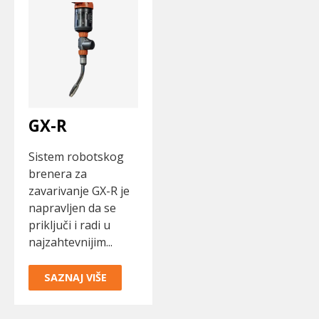
GX-R
Sistem robotskog
brenera za
zavarivanje GX-R je
napravljen da se
priključi i radi u
najzahtevnijim...
SAZNAJ VIŠE