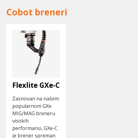
Cobot breneri
Flexlite GXe-C
Zasnovan na našem
popularnom GXe
MIG/MAG breneru
visokih
performansi, GXe-C
je brener spreman