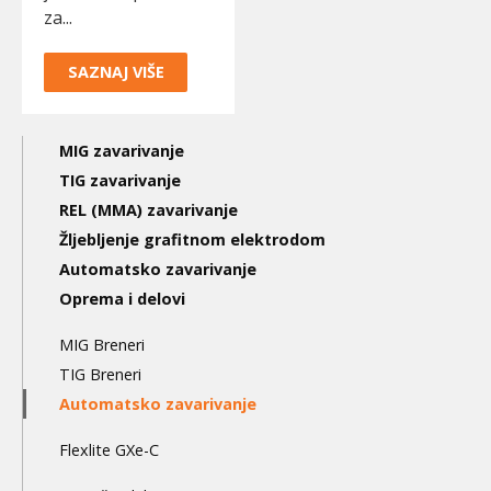
za...
SAZNAJ VIŠE
Main
MIG zavarivanje
navigation
TIG zavarivanje
REL (MMA) zavarivanje
3nd
Žljebljenje grafitnom elektrodom
level
Automatsko zavarivanje
Oprema i delovi
MIG Breneri
TIG Breneri
Automatsko zavarivanje
Flexlite GXe-C