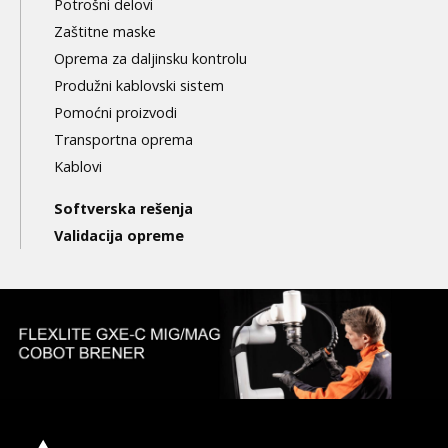
Potrošni delovi
Zaštitne maske
Oprema za daljinsku kontrolu
Produžni kablovski sistem
Pomoćni proizvodi
Transportna oprema
Kablovi
Softverska rešenja
Validacija opreme