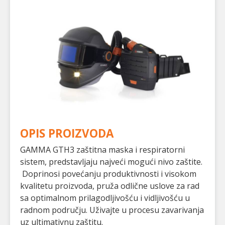
OPIS PROIZVODA
GAMMA GTH3 zaštitna maska i respiratorni
sistem, predstavljaju najveći mogući nivo zaštite.
Doprinosi povećanju produktivnosti i visokom
kvalitetu proizvoda, pruža odlične uslove za rad
sa optimalnom prilagodljivošću i vidljivošću u
radnom području. Uživajte u procesu zavarivanja
uz ultimativnu zaštitu.