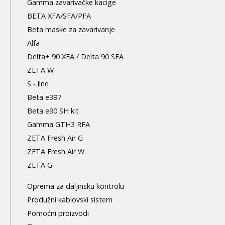
Gamma zavarivačke kacige
BETA XFA/SFA/PFA
Beta maske za zavarivanje
Alfa
Delta+ 90 XFA / Delta 90 SFA
ZETA W
S - line
Beta e397
Beta e90 SH kit
Gamma GTH3 RFA
ZETA Fresh Air G
ZETA Fresh Air W
ZETA G
Oprema za daljinsku kontrolu
Produžni kablovski sistem
Pomoćni proizvodi