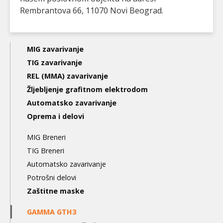
Rembrantova 66, 11070 Novi Beograd.
Main
MIG zavarivanje
navigation
TIG zavarivanje
REL (MMA) zavarivanje
3nd
Žljebljenje grafitnom elektrodom
level
Automatsko zavarivanje
Oprema i delovi
MIG Breneri
TIG Breneri
Automatsko zavarivanje
Potrošni delovi
Zaštitne maske
GAMMA GTH3