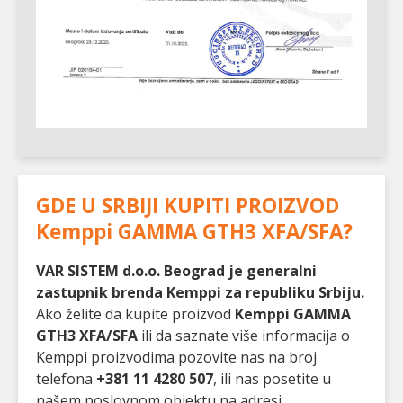
GDE U SRBIJI KUPITI PROIZVOD
Kemppi GAMMA GTH3 XFA/SFA
?
VAR SISTEM d.o.o. Beograd je generalni
zastupnik brenda Kemppi za republiku Srbiju.
Ako želite da kupite proizvod
Kemppi GAMMA
GTH3 XFA/SFA
ili da saznate više informacija o
Kemppi proizvodima pozovite nas na broj
telefona
+381 11 4280 507
, ili nas posetite u
našem poslovnom objektu na adresi