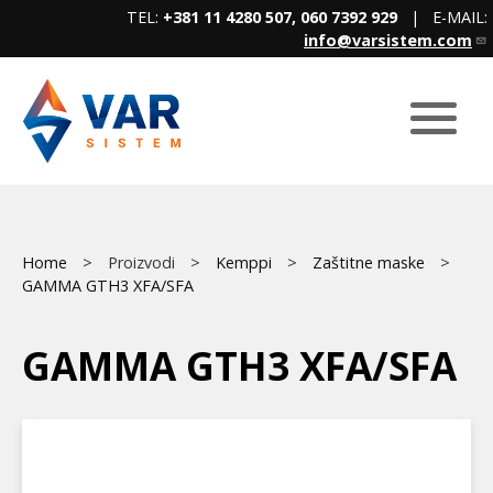
Skip
TEL:
+381 11 4280 507, 060 7392 929
| E-MAIL:
to
info@varsistem.com
main
content
Breadcrumb
Main
Home
Proizvodi
Kemppi
Zaštitne maske
GAMMA GTH3 XFA/SFA
menu
GAMMA GTH3 XFA/SFA