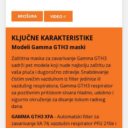
BROŠURA
VIDEO
KLJUČNE KARAKTERISTIKE
Modeli Gamma GTH3 maski
Zaštitna maska za zavarivanje Gamma GTH3
sadrži pet modela koji nude najbolju zaštitu za
vaša pluća i dugoročno zdravlje. Snabdevanje
čistim svežim vazduhom iz filter jedinice ili
vazdušng respiratora, Gamma GTH3 respirator
sa pozitivnim pritiskom stvara hladno, udobno i
sigurno okruženje za disanje tokom radnog
dana.
GAMMA GTH3 XFA
- Automatski filter za
zavarivanje XA 74, vazdušni respirator PFU 210e i