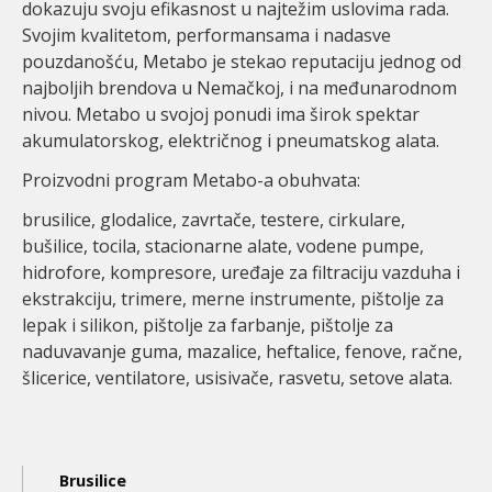
dokazuju svoju efikasnost u najtežim uslovima rada.
Svojim kvalitetom, performansama i nadasve
pouzdanošću, Metabo je stekao reputaciju jednog od
najboljih brendova u Nemačkoj, i na međunarodnom
nivou. Metabo u svojoj ponudi ima širok spektar
akumulatorskog, električnog i pneumatskog alata.
Proizvodni program Metabo-a obuhvata:
brusilice, glodalice, zavrtače, testere, cirkulare,
bušilice, tocila, stacionarne alate, vodene pumpe,
hidrofore, kompresore, uređaje za filtraciju vazduha i
ekstrakciju, trimere, merne instrumente, pištolje za
lepak i silikon, pištolje za farbanje, pištolje za
naduvavanje guma, mazalice, heftalice, fenove, račne,
šlicerice, ventilatore, usisivače, rasvetu, setove alata.
Main
Brusilice