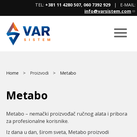
Skip
TEL:
+381 11 4280 507, 060 7392 929
| E-MAIL:
to
info@varsistem.com
main
content
Breadcrumb
Main
Home
Proizvodi
Metabo
menu
Metabo
Metabo – nemački proizvođač ručnog alata i pribora
za profesionalne korisnike.
Iz dana u dan, širom sveta, Metabo proizvodi