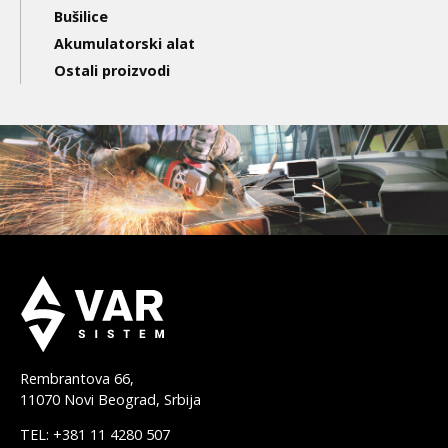
navigation
Bušilice
Akumulatorski alat
3nd
Ostali proizvodi
level
Rembrantova 66,
11070 Novi Beograd, Srbija
TEL: +381 11 4280 507