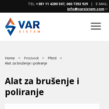
Skip
TEL:
+381 11 4280 507, 060 7392 929
| E-MAIL:
to
info@varsistem.com
main
content
Breadcrumb
Main
Home
Proizvodi
Pferd
Alat za brušenje i poliranje
menu
Alat za brušenje i
poliranje