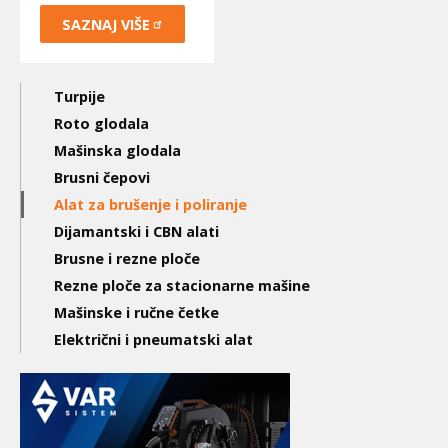
SAZNAJ
VIŠE
Main
Turpije
navigation
Roto glodala
Mašinska glodala
3nd
Brusni čepovi
level
Alat za brušenje i poliranje
Dijamantski i CBN alati
Brusne i rezne ploče
Rezne ploče za stacionarne mašine
Mašinske i ručne četke
Električni i pneumatski alat