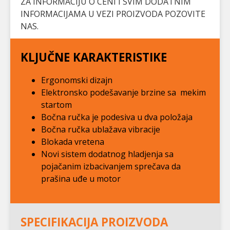
ZA INFORMACIJU O CENI I SVIM DODATNIM
INFORMACIJAMA U VEZI PROIZVODA POZOVITE
NAS.
KLJUČNE KARAKTERISTIKE
Ergonomski dizajn
Elektronsko podešavanje brzine sa mekim
startom
Bočna ručka je podesiva u dva položaja
Bočna ručka ublažava vibracije
Blokada vretena
Novi sistem dodatnog hladjenja sa
pojačanim izbacivanjem sprečava da
prašina uđe u motor
SPECIFIKACIJA PROIZVODA