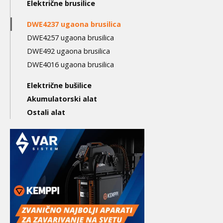
Main
Električne brusilice
navigation
DWE4237 ugaona brusilica
3nd
DWE4257 ugaona brusilica
level
DWE492 ugaona brusilica
DWE4016 ugaona brusilica
Električne bušilice
Akumulatorski alat
Ostali alat