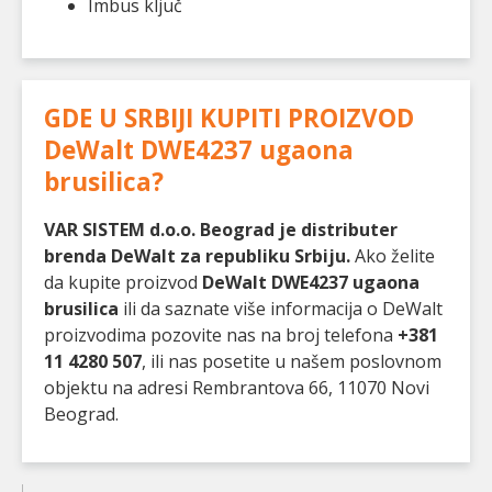
Imbus ključ
GDE U SRBIJI KUPITI PROIZVOD
DeWalt DWE4237 ugaona
brusilica
?
VAR SISTEM d.o.o. Beograd je distributer
brenda DeWalt za republiku Srbiju.
Ako želite
da kupite proizvod
DeWalt DWE4237 ugaona
brusilica
ili da saznate više informacija o DeWalt
proizvodima pozovite nas na broj telefona
+381
11 4280 507
, ili nas posetite u našem poslovnom
objektu na adresi Rembrantova 66, 11070 Novi
Beograd.