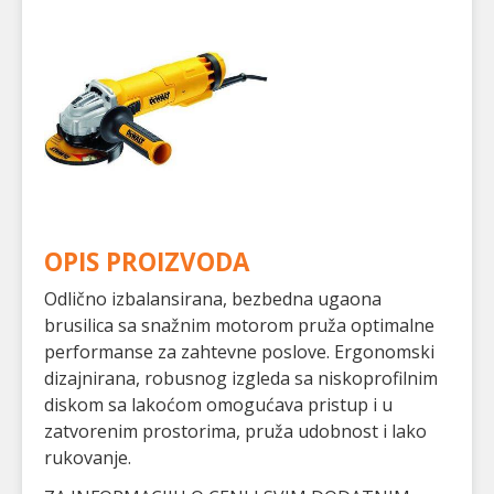
OPIS PROIZVODA
Odlično izbalansirana, bezbedna ugaona
brusilica sa snažnim motorom pruža optimalne
performanse za zahtevne poslove. Ergonomski
dizajnirana, robusnog izgleda sa niskoprofilnim
diskom sa lakoćom omogućava pristup i u
zatvorenim prostorima, pruža udobnost i lako
rukovanje.