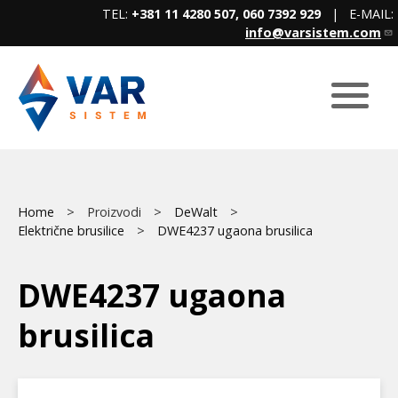
Skip
TEL:
+381 11 4280 507, 060 7392 929
| E-MAIL:
to
info@varsistem.com
main
content
Breadcrumb
Main
Home
Proizvodi
DeWalt
Električne brusilice
DWE4237 ugaona brusilica
menu
DWE4237 ugaona
brusilica