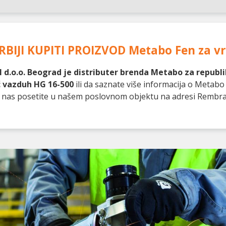
RBIJI KUPITI PROIZVOD
Metabo Fen za v
 d.o.o. Beograd je distributer brenda Metabo za republik
ć vazduh HG 16-500
ili da saznate više informacija o Metab
ili nas posetite u našem poslovnom objektu na adresi Rembr