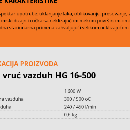
E KARAKTERISTIKE
spektar upotrebe: uklanjanje laka, oblikovanje, presovanje,
omski dizajn i ručka sa neklizajućom mekom površinom om
na stacionarna primena zahvaljujući velikom neklizajućem
KACIJA PROIZVODA
a vruć vazduh HG 16-500
1.600 W
ra vazduha
300 / 500 oC
zduha
240 / 450 l/min
0,6 kg