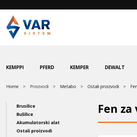
Skip
to
main
content
Main
KEMPPI
PFERD
KEMPER
DEWALT
menu
Breadcrumb
Home
Proizvodi
Metabo
Ostali proizvodi
Fen
Main
Fen za
Brusilice
navigation
Bušilice
Akumulatorski alat
3nd
Ostali proizvodi