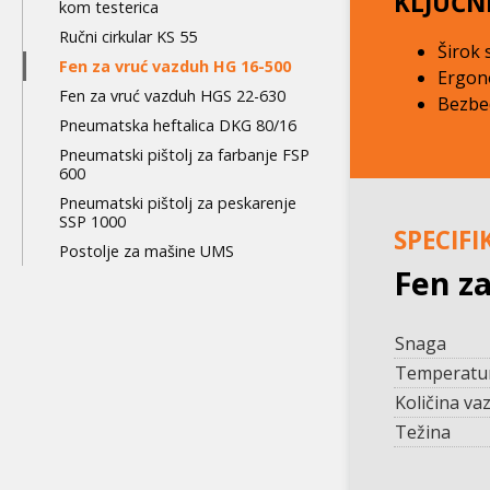
KLJUČN
kom testerica
Ručni cirkular KS 55
Širok 
Fen za vruć vazduh HG 16-500
Ergon
Fen za vruć vazduh HGS 22-630
Bezbed
Pneumatska heftalica DKG 80/16
Pneumatski pištolj za farbanje FSP
600
Pneumatski pištolj za peskarenje
SSP 1000
SPECIFI
Postolje za mašine UMS
Fen z
Snaga
Temperatu
Količina va
Težina