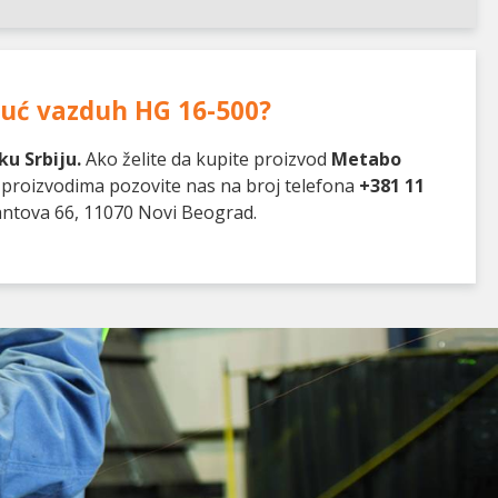
ruć vazduh HG 16-500
?
u Srbiju.
Ako želite da kupite proizvod
Metabo
o proizvodima pozovite nas na broj telefona
+381 11
antova 66, 11070 Novi Beograd.