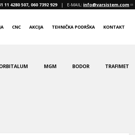
1 11 4280 507, 060 7392 929
| E-MAIL:
info@varsistem.com
JA
CNC
AKCIJA
TEHNIČKA PODRŠKA
KONTAKT
ORBITALUM
MGM
BODOR
TRAFIMET