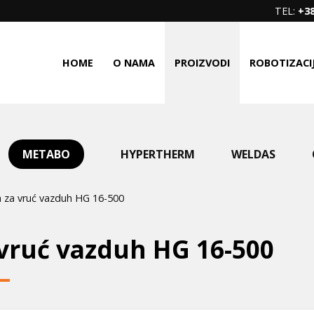
TEL:
+38
HOME
O NAMA
PROIZVODI
ROBOTIZACI
METABO
HYPERTHERM
WELDAS
 za vruć vazduh HG 16-500
 vruć vazduh HG 16-500