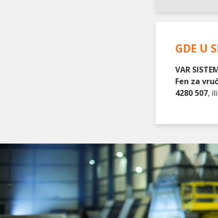
GDE U S
VAR SISTEM
Fen za vru
4280 507
, 