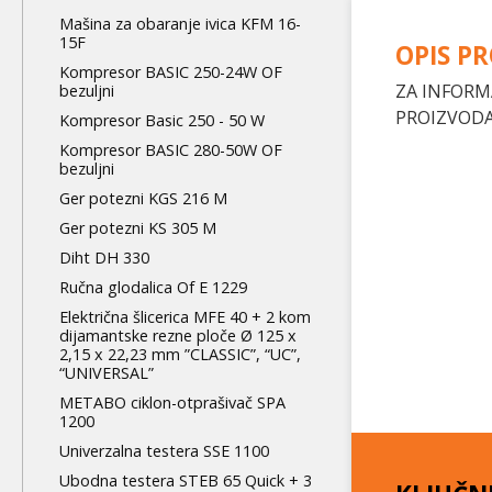
level
Mašina za obaranje ivica KFM 16-
15F
OPIS P
Kompresor BASIC 250-24W OF
ZA INFORM
bezuljni
PROIZVODA
Kompresor Basic 250 - 50 W
Kompresor BASIC 280-50W OF
bezuljni
Ger potezni KGS 216 M
Ger potezni KS 305 M
Diht DH 330
Ručna glodalica Of E 1229
Električna šlicerica MFE 40 + 2 kom
dijamantske rezne ploče Ø 125 x
2,15 x 22,23 mm ”CLASSIC”, “UC”,
“UNIVERSAL”
METABO ciklon-otprašivač SPA
1200
Univerzalna testera SSE 1100
Ubodna testera STEB 65 Quick + 3