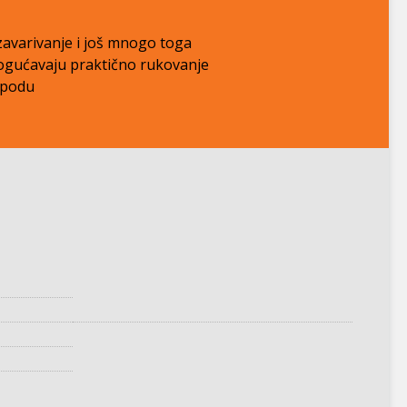
 zavarivanje i još mnogo toga
ogućavaju praktično rukovanje
 podu