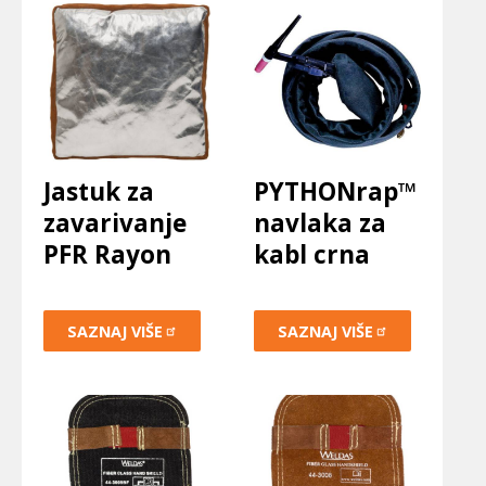
Jastuk za
PYTHONrap™
zavarivanje
navlaka za
PFR Rayon
kabl crna
SAZNAJ
VIŠE
SAZNAJ
VIŠE