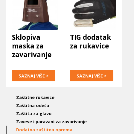
Sklopiva
TIG dodatak
maska za
za rukavice
zavarivanje
SAZNAJ
VIŠE
SAZNAJ
VIŠE
Main
Zaštitne rukavice
navigation
Zaštitna odeća
Zaštita za glavu
3nd
Zavese i paravani za zavarivanje
level
Dodatna zaštitna oprema