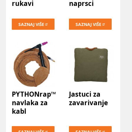
rukavi
naprsci
SAZNAJ
VIŠE
SAZNAJ
VIŠE
PYTHONrap™
Jastuci za
navlaka za
zavarivanje
kabl
SAZNAJ
VIŠE
SAZNAJ
VIŠE