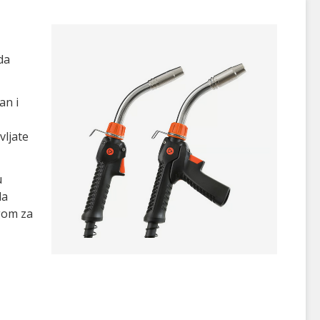
da
an i
vljate
u
da
ugom za