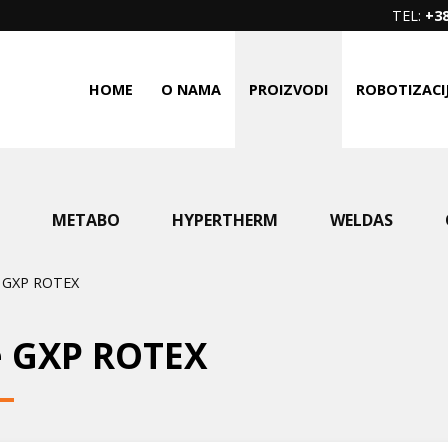
TEL:
+38
HOME
O NAMA
PROIZVODI
ROBOTIZACI
METABO
HYPERTHERM
WELDAS
te GXP ROTEX
te GXP ROTEX