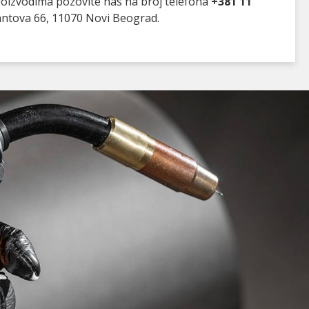
proizvodima pozovite nas na broj telefona
+381 11
antova 66, 11070 Novi Beograd.