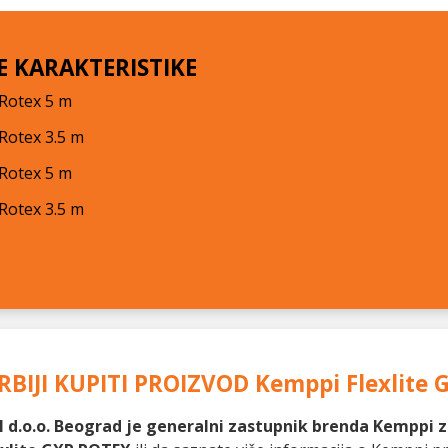
E KARAKTERISTIKE
Rotex 5 m
Rotex 3.5 m
Rotex 5 m
Rotex 3.5 m
RBIJI KUPITI PROIZVOD
Kemppi Flexlite
 d.o.o. Beograd je generalni zastupnik brenda Kemppi za