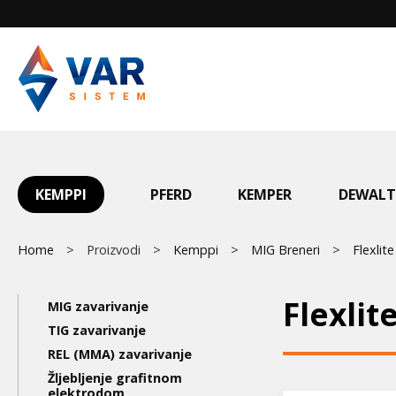
Skip
to
main
content
Main
KEMPPI
PFERD
KEMPER
DEWALT
menu
Breadcrumb
Home
Proizvodi
Kemppi
MIG Breneri
Flexli
Main
Flexli
MIG zavarivanje
navigation
TIG zavarivanje
REL (MMA) zavarivanje
3nd
Žljebljenje grafitnom
elektrodom