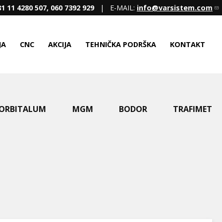
1 11 4280 507, 060 7392 929
| E-MAIL:
info@varsistem.com
JA
CNC
AKCIJA
TEHNIČKA PODRŠKA
KONTAKT
ORBITALUM
MGM
BODOR
TRAFIMET