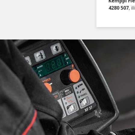
Kemppi Fle
4280 507
, 