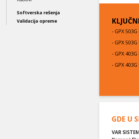
Softverska rešenja
KLJUČN
Validacija opreme
- GPX 503G 
- GPX 503G 
- GPX 403G 
- GPX 403G 
GDE U S
VAR SISTEM