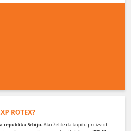
 GXP ROTEX
?
 republiku Srbiju.
Ako želite da kupite proizvod