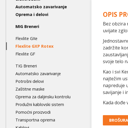
level
Automatsko zavarivanje
OPIS P
Oprema i delovi
Bez obzira 
MIG Breneri
uvijate zglo
Flexlite GXe
Jednostavno
Flexlite GXP Rotex
zadržite ko
Flexlite GF
zaustavljan
svoje telo 
TIG Breneri
Kao i svi Ke
Automatsko zavarivanje
najtežim us
Potrošni delovi
napreduje u
Zaštitne maske
savijanje i
Oprema za daljinsku kontrolu
Kada dođe v
Produžni kablovski sistem
Pomoćni proizvodi
Transportna oprema
BROŠUR
Kablovi