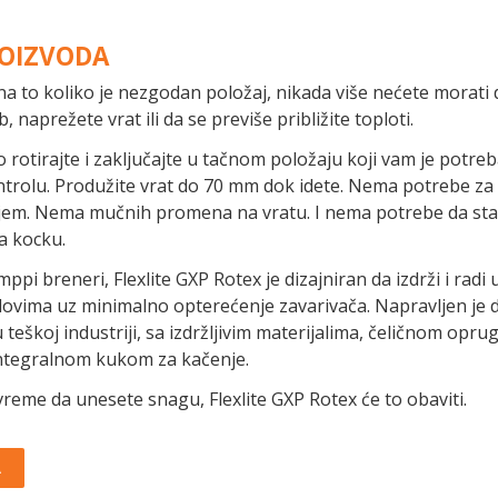
ROIZVODA
na to koliko je nezgodan položaj, nikada više nećete morati 
b, naprežete vrat ili da se previše približite toploti.
 rotirajte i zaključajte u tačnom položaju koji vam je potreb
ntrolu. Produžite vrat do 70 mm dok idete. Nema potrebe za
jem. Nema mučnih promena na vratu. I nema potrebe da sta
na kocku.
mppi breneri, Flexlite GXP Rotex je dizajniran da izdrži i radi 
lovima uz minimalno opterećenje zavarivača. Napravljen je 
 teškoj industriji, sa izdržljivim materijalima, čeličnom opr
 integralnom kukom za kačenje.
reme da unesete snagu, Flexlite GXP Rotex će to obaviti.
A