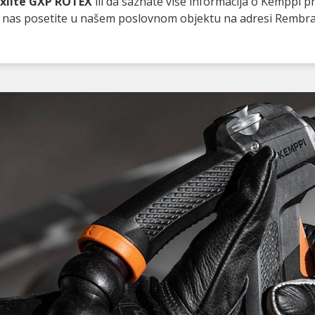
xlite GXP ROTEX
ili da saznate više informacija o Kemppi 
ili nas posetite u našem poslovnom objektu na adresi Rembr