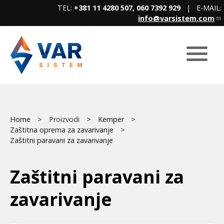
Skip
TEL:
+381 11 4280 507, 060 7392 929
| E-MAIL:
to
info@varsistem.com
main
content
Breadcrumb
Main
Home
Proizvodi
Kemper
Zaštitna oprema za zavarivanje
menu
Zaštitni paravani za zavarivanje
Zaštitni paravani za
zavarivanje