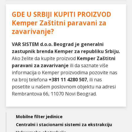
GDE U SRBIJI KUPITI PROIZVOD
Kemper Zaštitni paravani za
zavarivanje
?
VAR SISTEM d.o.o. Beograd je generalni
zastupnik brenda Kemper za republiku Srbiju.
Ako želite da kupite proizvod
Kemper Zaštitni
paravani za zavarivanje
ili da saznate više
informacija o Kemper proizvodima pozovite nas
na broj telefona
+381 11 4280 507
, ili nas
posetite u našem poslovnom objektu na adresi
Rembrantova 66, 11070 Novi Beograd.
Main
Mobilne filter jedinice
navigation
Centralni i stacionarni sistemi za ekstrakciju